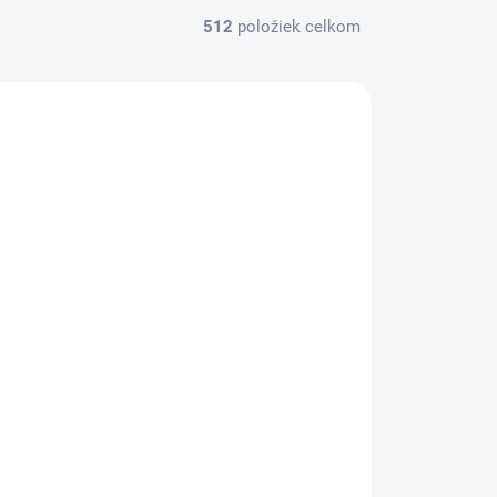
512
položiek celkom
AG020066
SKLADOM
Nekonečná mechanická ceruzka
APLI, modrá/ružová, 2 ks