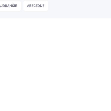
AJDRAHŠIE
ABECEDNE
LCA12926
NA OBJEDNÁVKU
Etikety, univerzálne, 38x21,2 mm,
APLI, 650 etikiet/bal