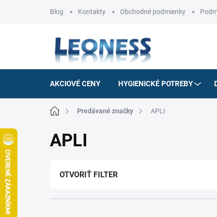
Prejsť
Blog
Kontakty
Obchodné podmienky
Podm
na
obsah
AKCIOVÉ CENY
HYGIENICKÉ POTREBY
Domov
Predávané značky
APLI
APLI
OTVORIŤ FILTER
R