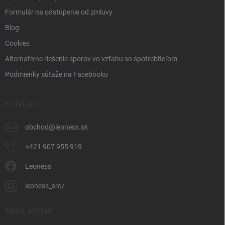
Formulár na odstúpenie od zmluvy
Blog
Cookies
Alternatívne riešenie sporov vo vzťahu so spotrebiteľom
Podmienky súťaže na Facebooku
KONTAKT
obchod
@
leoness.sk
+421 907 955 919
Leoness
leoness_sro/
PRIHLÁSENIE