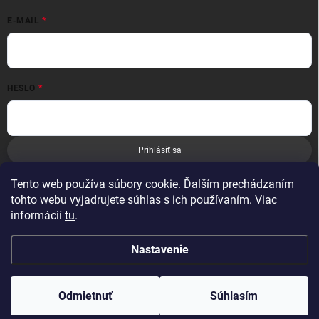
E-MAIL
HESLO
Prihlásiť sa
Nová registrácia
Zabudnuté heslo
Tento web používa súbory cookie. Ďalším prechádzaním
tohto webu vyjadrujete súhlas s ich používaním. Viac
informácií
tu
.
Nastavenie
Copyright 2026
Leoness
. Všetky práva vyhradené.
Odmietnuť
Súhlasím
Vytvoril Shoptet