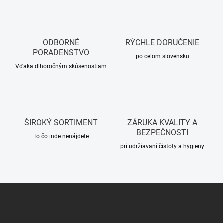
ODBORNÉ
RÝCHLE DORUČENIE
PORADENSTVO
po celom slovensku
Vďaka dlhoročným skúsenostiam
ŠIROKÝ SORTIMENT
ZÁRUKA KVALITY A
BEZPEČNOSTI
To čo inde nenájdete
pri udržiavaní čistoty a hygieny
Z
á
p
ä