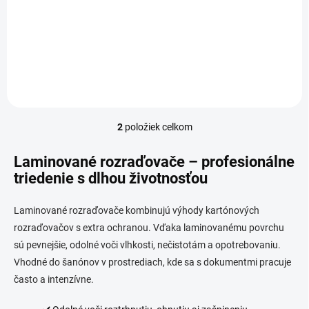
cena:
Jednotková
4,82 € / 1 ks
Do košíka
cena:
Do košíka
2
položiek celkom
O
v
l
Laminované rozraďovače – profesionálne
á
triedenie s dlhou životnosťou
d
a
c
Laminované rozraďovače kombinujú výhody kartónových
i
rozraďovačov s extra ochranou. Vďaka laminovanému povrchu
e
sú pevnejšie, odolné voči vlhkosti, nečistotám a opotrebovaniu.
p
Vhodné do šanónov v prostrediach, kde sa s dokumentmi pracuje
r
v
často a intenzívne.
k
y