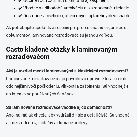
✔️ Odolné voči roztrhnutiu, ohnutiu aj zašpineniu
v
✔️ Vhodné na dlhodobú archiváciu aj každodenné triedenie
ý
p
✔️ Dostupné v číselných, abecedných aj farebných verziách
i
s
Ak potrebujete spoľahlivé riešenie pre profesionálnu organizáciu
u
dokumentov, laminované rozraďovače sú jasnou voľbou.
Často kladené otázky k laminovaným
rozraďovačom
Aký je rozdiel medzi laminovanými a klasickými rozraďovačmi?
Laminované rozraďovače majú povrchovú úpravu, ktorá ich robí
odolnejšími voči poškodeniu, vlhkosti a zašpineniu. Sú vhodnejšie
do intenzívne používaných šanónov.
Sú laminované rozraďovače vhodné aj do domácnosti?
Áno, najmä ak chcete, aby vydržali dlhšie a ostali čisté. Sú vhodné
aj pre študentov, učiteľov a domáce archívy.