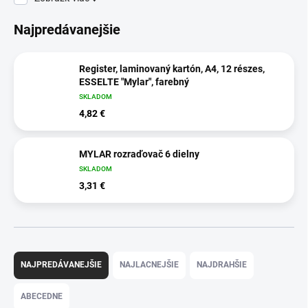
Najpredávanejšie
Register, laminovaný kartón, A4, 12 részes,
ESSELTE "Mylar", farebný
SKLADOM
4,82 €
MYLAR rozraďovač 6 dielny
SKLADOM
3,31 €
R
a
NAJPREDÁVANEJŠIE
NAJLACNEJŠIE
NAJDRAHŠIE
d
e
ABECEDNE