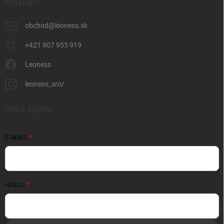
KONTAKT
obchod
@
leoness.sk
+421 907 955 919
Leoness
leoness_sro/
PRIHLÁSENIE
E-MAIL
HESLO