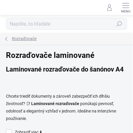
Prejsť
na
obsah
Hľadať
Rozraďovače
Rozraďovače laminované
Laminované rozraďovače do šanónov A4
Chcete triediť dokumenty a zároveň zabezpečiť ich dlhšiu
životnosť? 📑
Laminované rozraďovače
ponúkajú pevnosť,
odolnosť a elegantný vzhľad v jednom. Ideálne na intenzívne
používanie.
Zobraziť viac ⬇️