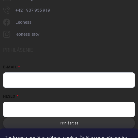
+421 907 955 919
Leoness
leoness_sro/
PRIHLÁSENIE
E-MAIL
HESLO
Prihlásiť sa
Nová registrácia
Zabudnuté heslo
Tento web používa súbory cookie. Ďalším prechádzaním