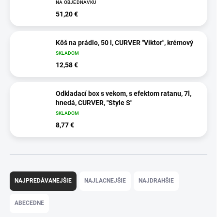
NA OBJEDNÁVKU
51,20 €
Kôš na prádlo, 50 l, CURVER "Viktor", krémový
SKLADOM
12,58 €
Odkladací box s vekom, s efektom ratanu, 7l,
hnedá, CURVER, "Style S"
SKLADOM
8,77 €
R
a
NAJPREDÁVANEJŠIE
NAJLACNEJŠIE
NAJDRAHŠIE
d
e
ABECEDNE
n