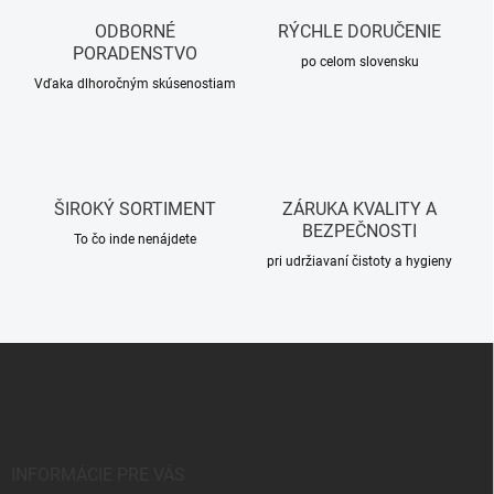
a
c
ODBORNÉ
RÝCHLE DORUČENIE
i
PORADENSTVO
e
po celom slovensku
p
Vďaka dlhoročným skúsenostiam
r
v
k
y
v
ŠIROKÝ SORTIMENT
ZÁRUKA KVALITY A
ý
BEZPEČNOSTI
p
To čo inde nenájdete
i
pri udržiavaní čistoty a hygieny
s
u
Z
á
p
ä
t
i
INFORMÁCIE PRE VÁS