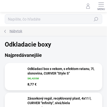
Prejsť
na
obsah
Hľadať
Nábytok
Odkladacie boxy
Najpredávanejšie
Odkladací box s vekom, s efektom ratanu, 7l,
slonovina, CURVER "Style S"
SKLADOM
8,77 €
Zásuvkový regál, recyklovaný plast, 4x11 l,
CURVER "Infinity", sivá/biela