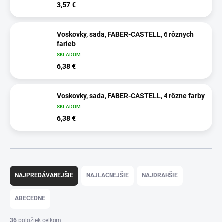
3,57 €
Voskovky, sada, FABER-CASTELL, 6 rôznych
farieb
SKLADOM
6,38 €
Voskovky, sada, FABER-CASTELL, 4 rôzne farby
SKLADOM
6,38 €
R
a
NAJPREDÁVANEJŠIE
NAJLACNEJŠIE
NAJDRAHŠIE
d
e
ABECEDNE
n
i
36
položiek celkom