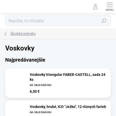
Prejsť
na
obsah
Hľadať
Školské potreby
Voskovky
Najpredávanejšie
Voskovky triangular FABER-CASTELL, sada 24
ks
NA OBJEDNÁVKU
6,30 €
Voskovky, hrubé, ICO "Ježko", 12 rôznych farieb
NA OBJEDNÁVKU