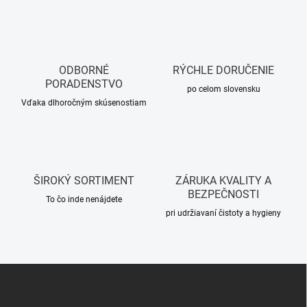
n
d
k
a
o
c
i
v
e
a
p
ODBORNÉ
RÝCHLE DORUČENIE
n
r
PORADENSTVO
i
po celom slovensku
v
Vďaka dlhoročným skúsenostiam
e
k
y
v
ý
p
i
ŠIROKÝ SORTIMENT
ZÁRUKA KVALITY A
s
BEZPEČNOSTI
u
To čo inde nenájdete
pri udržiavaní čistoty a hygieny
Z
á
p