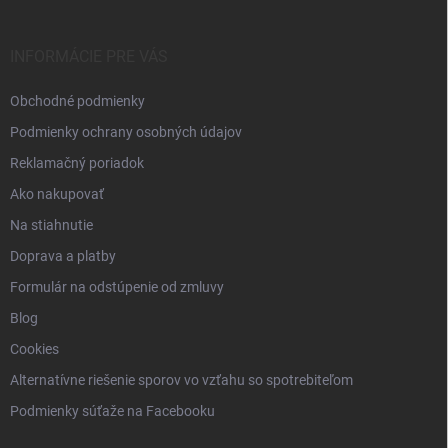
ä
t
i
INFORMÁCIE PRE VÁS
e
Obchodné podmienky
Podmienky ochrany osobných údajov
Reklamačný poriadok
Ako nakupovať
Na stiahnutie
Doprava a platby
Formulár na odstúpenie od zmluvy
Blog
Cookies
Alternatívne riešenie sporov vo vzťahu so spotrebiteľom
Podmienky súťaže na Facebooku