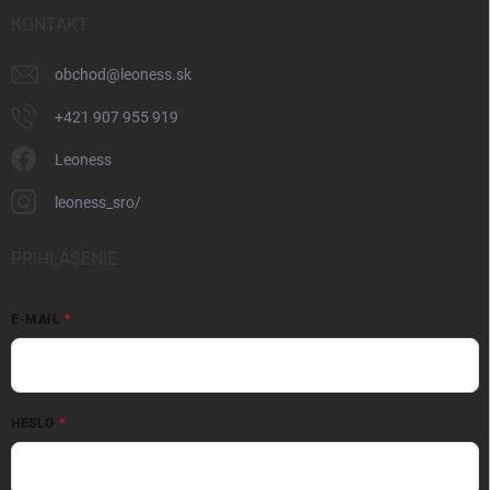
KONTAKT
obchod
@
leoness.sk
+421 907 955 919
Leoness
leoness_sro/
PRIHLÁSENIE
E-MAIL
HESLO