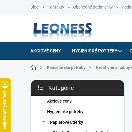
Prejsť
Blog
Kontakty
Obchodné podmienky
Podm
na
obsah
AKCIOVÉ CENY
HYGIENICKÉ POTREBY
Domov
Kancelárske potreby
Kreatívne a hobby 
B
Kategórie
o
Preskočiť
č
kategórie
n
Akciové ceny
ý
Hygienické potreby
p
a
Papierové utierky
n