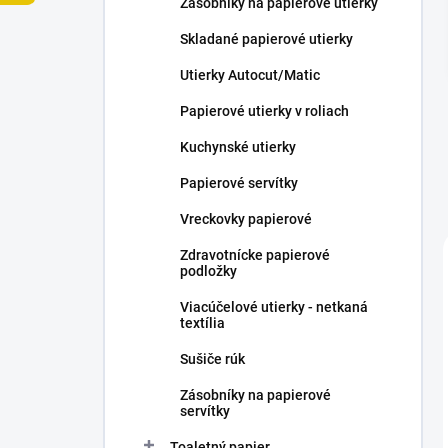
Zásobníky na papierové utierky
e
l
Skladané papierové utierky
Utierky Autocut/Matic
Papierové utierky v roliach
Kuchynské utierky
Papierové servítky
Vreckovky papierové
Zdravotnícke papierové
podložky
Viacúčelové utierky - netkaná
textília
Sušiče rúk
Zásobníky na papierové
servítky
Toaletný papier