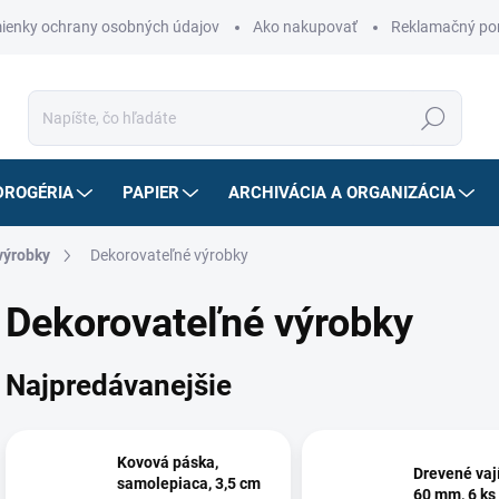
ienky ochrany osobných údajov
Ako nakupovať
Reklamačný po
Hľadať
DROGÉRIA
PAPIER
ARCHIVÁCIA A ORGANIZÁCIA
výrobky
Dekorovateľné výrobky
Dekorovateľné výrobky
Najpredávanejšie
Kovová páska,
Drevené vají
samolepiaca, 3,5 cm
60 mm, 6 ks