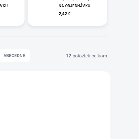
ÁVKU
NA OBJEDNÁVKU
2,42 €
12
položiek celkom
ABECEDNE
RP0177
HRP0176