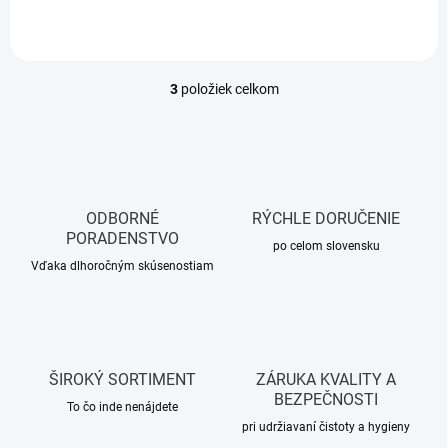
3
položiek celkom
O
v
l
á
d
a
c
ODBORNÉ
RÝCHLE DORUČENIE
i
PORADENSTVO
e
po celom slovensku
p
Vďaka dlhoročným skúsenostiam
r
v
k
y
v
ŠIROKÝ SORTIMENT
ZÁRUKA KVALITY A
ý
BEZPEČNOSTI
p
To čo inde nenájdete
i
pri udržiavaní čistoty a hygieny
s