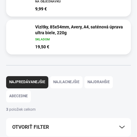
NA OBJEDNÁVKU
9,99 €
Vizitky, 85x54mm, Avery, A4, saténová úprava
ultra biele, 220g
SKLADOM
19,50 €
R
a
NAJPREDÁVANEJŠIE
NAJLACNEJŠIE
NAJDRAHŠIE
d
e
ABECEDNE
n
i
3
položiek celkom
e
p
OTVORIŤ FILTER
r
o