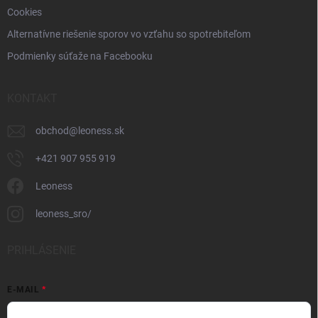
Cookies
Alternatívne riešenie sporov vo vzťahu so spotrebiteľom
Podmienky súťaže na Facebooku
KONTAKT
obchod
@
leoness.sk
+421 907 955 919
Leoness
leoness_sro/
PRIHLÁSENIE
E-MAIL