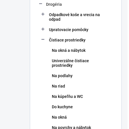
Drogéria
Odpadkové koše a vrecia na
odpad
Upratovacie pomôcky
Čistiace prostriedky
Na okná a nábytok
Univerzálne čistiace
prostriedky
Na podlahy
Na riad
Na kúpeľňu a WC
Do kuchyne
Na okná
Na povrchy a nábytok