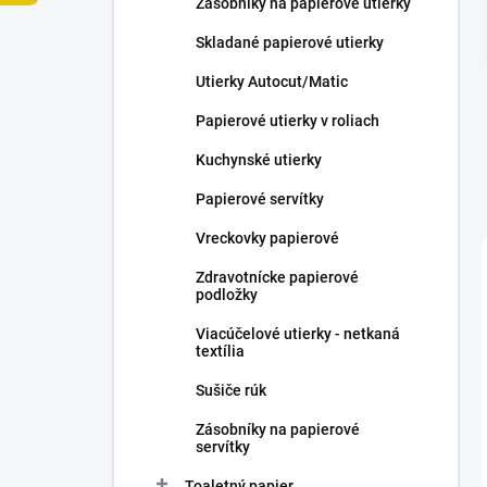
Zásobníky na papierové utierky
e
l
Skladané papierové utierky
Utierky Autocut/Matic
Papierové utierky v roliach
Kuchynské utierky
Papierové servítky
Vreckovky papierové
Zdravotnícke papierové
podložky
Viacúčelové utierky - netkaná
textília
Sušiče rúk
Zásobníky na papierové
servítky
Toaletný papier