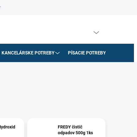
riadok
Na stiahnutie
Doprava a platby
Formulár na odstúpe
PRÁZDNY KOŠÍK
NÁKUPNÝ
KOŠÍK
KANCELÁRSKE POTREBY
PÍSACIE POTREBY
ŠKOLSK
ydroxid
FREDY čistič
odpadov 500g 1ks