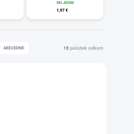
SKLADOM
1,97 €
18
položiek celkom
ABECEDNE
EX6803
EX831
KLADOM
SKLADOM