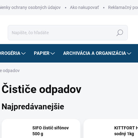
ienky ochrany osobných údajov
Ako nakupovať
Reklamačný po
Hľadať
DROGÉRIA
PAPIER
ARCHIVÁCIA A ORGANIZÁCIA
če odpadov
Čističe odpadov
Najpredávanejšie
SIFO čistič sifónov
KITTFORT H
500 g
sodný 1kg