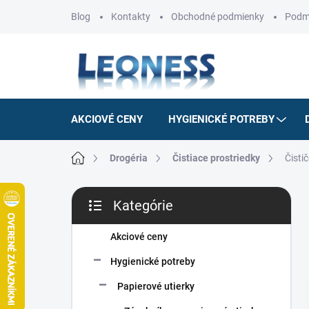
Prejsť
Blog
Kontakty
Obchodné podmienky
Podm
na
obsah
AKCIOVÉ CENY
HYGIENICKÉ POTREBY
Domov
Drogéria
Čistiace prostriedky
Čisti
B
Kategórie
o
Preskočiť
č
kategórie
n
Akciové ceny
ý
Hygienické potreby
p
a
Papierové utierky
n