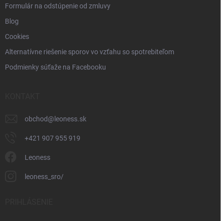
Formulár na odstúpenie od zmluvy
Blog
Cookies
Alternatívne riešenie sporov vo vzťahu so spotrebiteľom
Podmienky súťaže na Facebooku
KONTAKT
obchod
@
leoness.sk
+421 907 955 919
Leoness
leoness_sro/
PRIHLÁSENIE