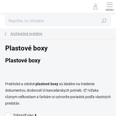
Prejsť
na
obsah
Hľadať
Archivačné systémy
Plastové boxy
Plastové boxy
Praktické a odolné
plastové boxy
sú ideálne na triedenie
dokumentov, drobností či kancelárskych potrieb. 📦 Vďaka
rôznym veľkostiam a farbám si vytvoríte poriadok podľa vlastných
predstáv.
Zobraziť viac ⬇️