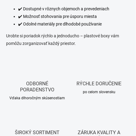
v
k
✔️ Dostupné v rôznych objemoch a prevedeniach
y
✔️ Možnosť stohovania pre úsporu miesta
v
✔️ Odolné materiály pre dlhodobé používanie
ý
p
Urobte si poriadok rýchlo a jednoducho – plastové boxy vám
i
s
pomôžu zorganizovať každý priestor.
u
ODBORNÉ
RÝCHLE DORUČENIE
PORADENSTVO
po celom slovensku
Vďaka dlhoročným skúsenostiam
ŠIROKÝ SORTIMENT
ZÁRUKA KVALITY A