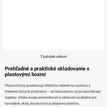
Plastový box s vekom
6l
15,19 €
/ KS
12,35 € bez DPH
Do košíka
7
položiek celkom
O
v
l
Prehľadné a praktické skladovanie s
á
plastovými boxmi
d
a
c
Plastové boxy predstavujú efektívne riešenie na úschovu a
i
triedenie rôznych predmetov – od dokumentov až po kancelárske
e
doplnky. Vďaka svojej univerzálnosti a odolnosti sú ideálne pre
p
kancelárie, školy, domácnosti aj skladové priestory.
r