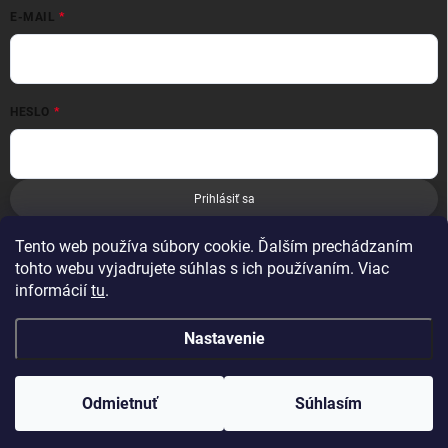
E-MAIL
HESLO
Prihlásiť sa
Nová registrácia
Zabudnuté heslo
Tento web používa súbory cookie. Ďalším prechádzaním
tohto webu vyjadrujete súhlas s ich používaním. Viac
informácií
tu
.
Nastavenie
Copyright 2026
Leoness
. Všetky práva vyhradené.
Odmietnuť
Súhlasím
Vytvoril Shoptet