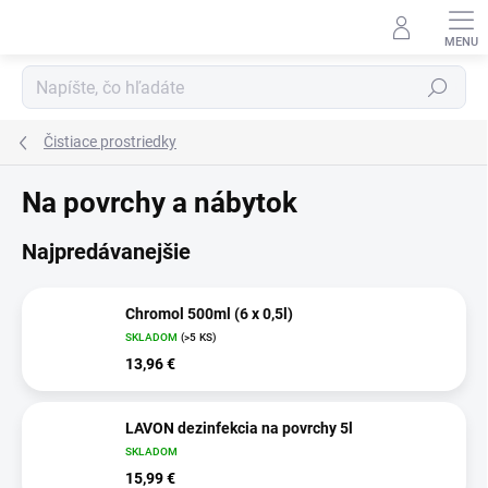
Prejsť
na
obsah
Hľadať
Čistiace prostriedky
Na povrchy a nábytok
Najpredávanejšie
Chromol 500ml (6 x 0,5l)
SKLADOM
(>5 KS)
13,96 €
LAVON dezinfekcia na povrchy 5l
SKLADOM
15,99 €