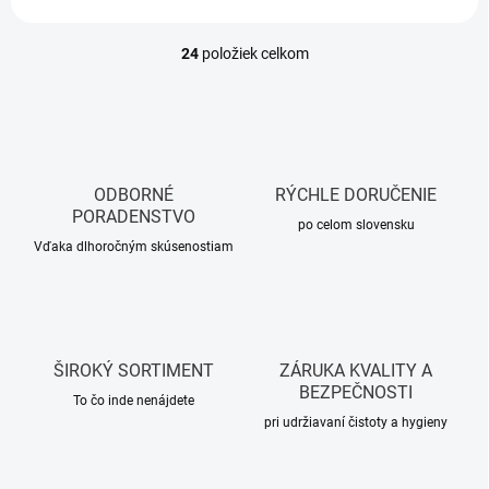
24
položiek celkom
O
v
l
á
d
a
c
ODBORNÉ
RÝCHLE DORUČENIE
i
PORADENSTVO
e
po celom slovensku
p
Vďaka dlhoročným skúsenostiam
r
v
k
y
v
ŠIROKÝ SORTIMENT
ZÁRUKA KVALITY A
ý
BEZPEČNOSTI
p
To čo inde nenájdete
i
pri udržiavaní čistoty a hygieny
s
u