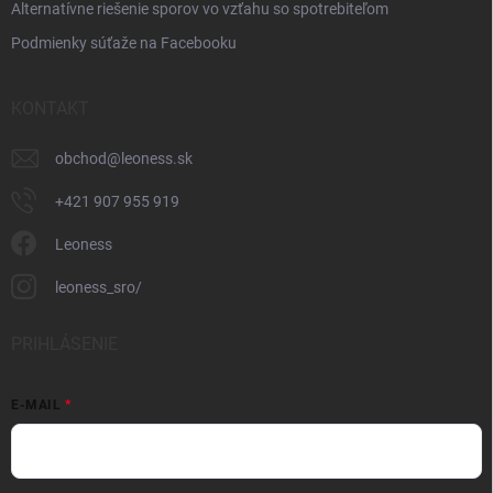
Alternatívne riešenie sporov vo vzťahu so spotrebiteľom
Podmienky súťaže na Facebooku
KONTAKT
obchod
@
leoness.sk
+421 907 955 919
Leoness
leoness_sro/
PRIHLÁSENIE
E-MAIL