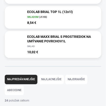
ECOLAB BRIAL TOP 1L (12x1l)
SKLADOM
(>5 KS)
8,54 €
ECOLAB MAXX BRIAL S PROSTRIEDOK NA
UMÝVANIE POVRCHOV1L
SKLAD
10,02 €
R
a
NAJPREDÁVANEJŠIE
NAJLACNEJŠIE
NAJDRAHŠIE
d
e
ABECEDNE
n
i
24
položiek celkom
e