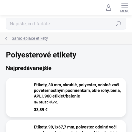
Prejsť
na
obsah
Hľadať
Samolepiace etikety
Polyesterové etikety
Najpredávanejšie
Etikety, 30 mm, okruhlé, polyester, odolné voči
poveternostným podmienkam, oblé rohy, biela,
APLI, 960 etikiet/balenie
NA OBJEDNÁVKU
33,89 €
Etikety, 99,1x67,7 mm, polyester, odolné voči