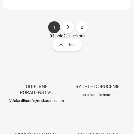
1
2
S
O
t
32
položiek celkom
v
r
Hore
l
á
á
n
d
k
a
o
c
i
v
e
a
p
ODBORNÉ
RÝCHLE DORUČENIE
n
r
PORADENSTVO
i
po celom slovensku
v
Vďaka dlhoročným skúsenostiam
e
k
y
v
ý
p
i