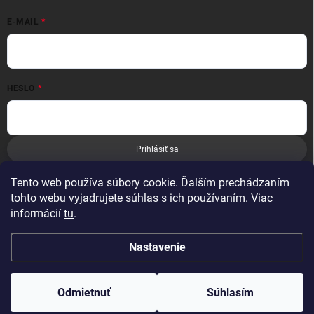
E-MAIL
HESLO
Prihlásiť sa
Nová registrácia
Zabudnuté heslo
Tento web používa súbory cookie. Ďalším prechádzaním
tohto webu vyjadrujete súhlas s ich používaním. Viac
informácií
tu
.
Nastavenie
Copyright 2026
Leoness
. Všetky práva vyhradené.
Odmietnuť
Súhlasím
Vytvoril Shoptet