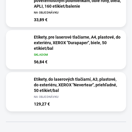
poveternostným podmienkam, oblé rohy, biela,
APLI, 160 etikiet/balenie
NA OBJEDNÁVKU
33,89 €
Etikety, pre laserové tlačiarne, A4, plastové, do
exteriéru, XEROX "Durapaper", biele, 50
etikiet/bal
SKLADOM
56,84 €
Etikety, do laserových tlačiarní, A3, plastové,
do exteriéru, XEROX "Nevertear", priehľadné,
50 etikiet/bal
NA OBJEDNÁVKU
129,27 €
R