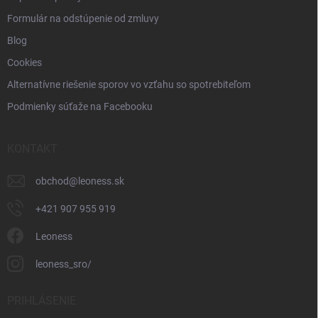
Formulár na odstúpenie od zmluvy
Blog
Cookies
Alternatívne riešenie sporov vo vzťahu so spotrebiteľom
Podmienky súťaže na Facebooku
KONTAKT
obchod
@
leoness.sk
+421 907 955 919
Leoness
leoness_sro/
PRIHLÁSENIE