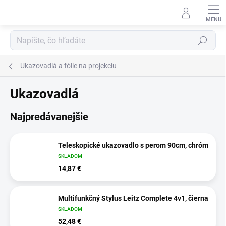
Prejsť
na
obsah
Hľadať
Ukazovadlá a fólie na projekciu
Ukazovadlá
Najpredávanejšie
Teleskopické ukazovadlo s perom 90cm, chróm
SKLADOM
14,87 €
Multifunkčný Stylus Leitz Complete 4v1, čierna
SKLADOM
52,48 €