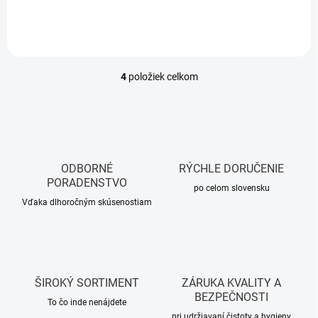
4
položiek celkom
O
v
l
á
d
a
c
ODBORNÉ
RÝCHLE DORUČENIE
i
PORADENSTVO
e
po celom slovensku
p
Vďaka dlhoročným skúsenostiam
r
v
k
y
v
ŠIROKÝ SORTIMENT
ZÁRUKA KVALITY A
ý
BEZPEČNOSTI
p
To čo inde nenájdete
i
pri udržiavaní čistoty a hygieny