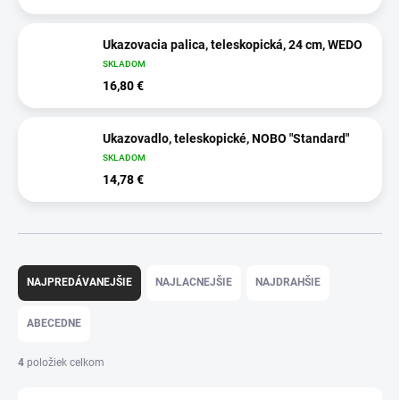
Ukazovacia palica, teleskopická, 24 cm, WEDO
SKLADOM
16,80 €
Ukazovadlo, teleskopické, NOBO "Standard"
SKLADOM
14,78 €
R
a
NAJPREDÁVANEJŠIE
NAJLACNEJŠIE
NAJDRAHŠIE
d
e
ABECEDNE
n
i
4
položiek celkom
e
p