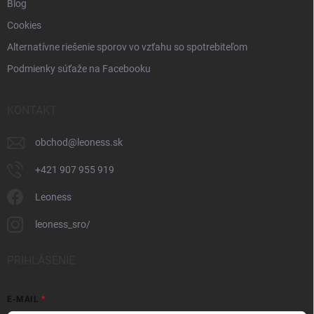
Blog
Cookies
Alternatívne riešenie sporov vo vzťahu so spotrebiteľom
Podmienky súťaže na Facebooku
KONTAKT
obchod
@
leoness.sk
+421 907 955 919
Leoness
leoness_sro/
PRIHLÁSENIE
E-MAIL