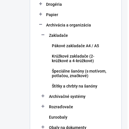
Drogéria
Papier
Archivácia a organizácia
Zakladače
Pákové zakladače A4 / A5
Krúžkové zakladače (2-
krúžkové a 4-krúžkové)
Špeciálne šanóny (s motívom,
potlačou, značkové)
Štítky a chrbty na šanóny
Archivačné systémy
Rozraďovače
Euroobaly
Obaly na dokumenty