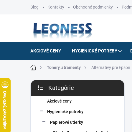
Prejsť
Blog
Kontakty
Obchodné podmienky
Podm
na
obsah
AKCIOVÉ CENY
HYGIENICKÉ POTREBY
Domov
Tonery, atramenty
Alternatívy pre Epson
B
Kategórie
o
Preskočiť
č
kategórie
n
Akciové ceny
ý
Hygienické potreby
p
a
Papierové utierky
n