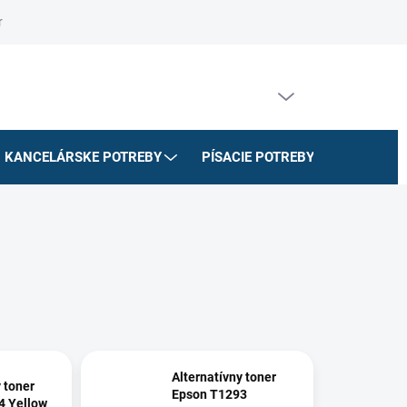
riadok
Na stiahnutie
Doprava a platby
Formulár na odstúpe
PRÁZDNY KOŠÍK
NÁKUPNÝ
KOŠÍK
KANCELÁRSKE POTREBY
PÍSACIE POTREBY
ŠKOLSK
Alternatívny toner
 toner
Epson T1293
4 Yellow