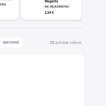
Magenta
ÁVKU
NA OBJEDNÁVKU
2,29 €
22
položiek celkom
ABECEDNE
000103
XA000102