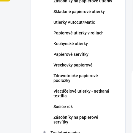
Zásobníky na papierové utierky
e
l
Skladané papierové utierky
Utierky Autocut/Matic
Papierové utierky v roliach
Kuchynské utierky
Papierové servítky
Vreckovky papierové
Zdravotnícke papierové
podložky
Viacúčelové utierky - netkaná
textília
Sušiče rúk
Zásobníky na papierové
servítky
Toaletný papier