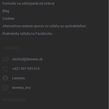
Formulár na odstúpenie od zmluvy
Blog
Cookies
Alternatívne riešenie sporov vo vzťahu so spotrebiteľom
Podmienky súťaže na Facebooku
KONTAKT
obchod
@
leoness.sk
+421 907 955 919
Leoness
leoness_sro/
PRIHLÁSENIE