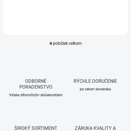
Do košíka
Do košíka
6
položiek celkom
O
v
l
á
d
a
c
ODBORNÉ
RÝCHLE DORUČENIE
i
PORADENSTVO
e
po celom slovensku
p
Vďaka dlhoročným skúsenostiam
r
v
k
y
v
ŠIROKÝ SORTIMENT
ZÁRUKA KVALITY A
ý