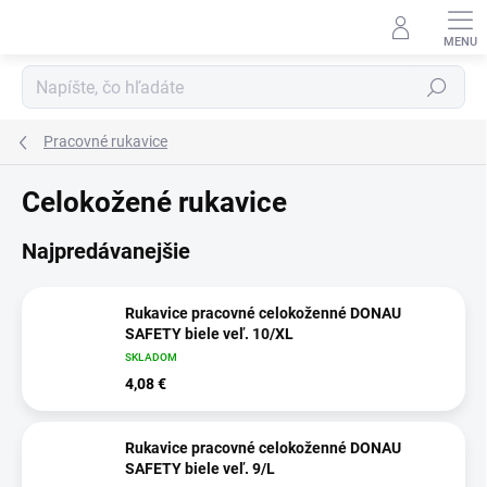
Prejsť
na
obsah
Hľadať
Pracovné rukavice
Celokožené rukavice
Najpredávanejšie
Rukavice pracovné celokoženné DONAU
SAFETY biele veľ. 10/XL
SKLADOM
4,08 €
Rukavice pracovné celokoženné DONAU
SAFETY biele veľ. 9/L