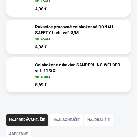
SKLADOM
4,08 €
Rukavice pracovné celokoženné DONAU
SAFETY biele veľ. 8/M
SKLADOM
4,08 €
Celokožené rukavice SANDERLING WELDER
veľ. 11/XXL
SKLADOM
5,69 €
R
a
NAJPREDÁVANEJŠIE
NAJLACNEJŠIE
NAJDRAHŠIE
d
e
ABECEDNE