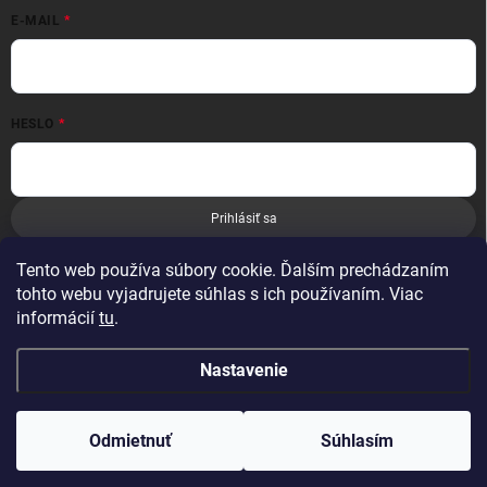
E-MAIL
HESLO
Prihlásiť sa
Nová registrácia
Zabudnuté heslo
Tento web používa súbory cookie. Ďalším prechádzaním
tohto webu vyjadrujete súhlas s ich používaním. Viac
informácií
tu
.
Nastavenie
Copyright 2026
Leoness
. Všetky práva vyhradené.
Odmietnuť
Súhlasím
Vytvoril Shoptet