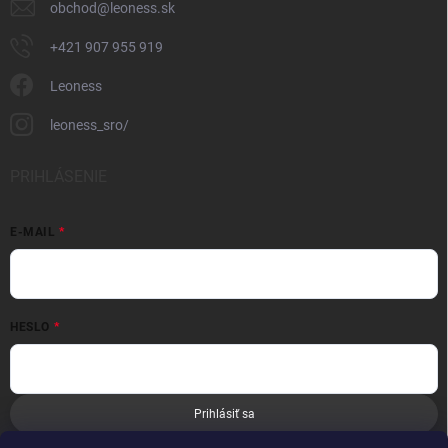
obchod
@
leoness.sk
+421 907 955 919
Leoness
leoness_sro/
PRIHLÁSENIE
E-MAIL
HESLO
Prihlásiť sa
Nová registrácia
Zabudnuté heslo