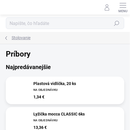
Prejsť
na
obsah
Hľadať
Stolovanie
Príbory
Najpredávanejšie
Plastová vidlička, 20 ks
NA OBJEDNÁVKU
1,34 €
Lyžička mocca CLASSIC 6ks
NA OBJEDNÁVKU
13,36 €