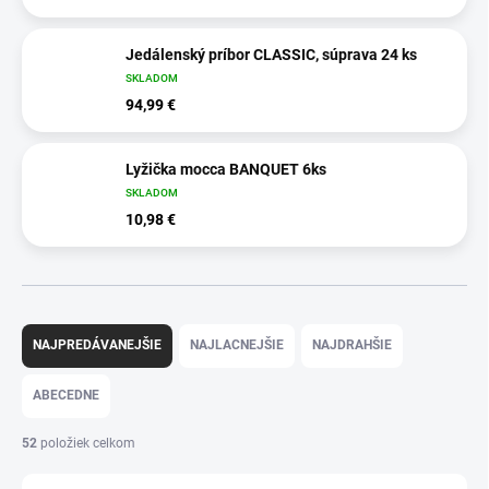
Jedálenský príbor CLASSIC, súprava 24 ks
SKLADOM
94,99 €
Lyžička mocca BANQUET 6ks
SKLADOM
10,98 €
R
a
NAJPREDÁVANEJŠIE
NAJLACNEJŠIE
NAJDRAHŠIE
d
e
ABECEDNE
n
i
52
položiek celkom
e
p