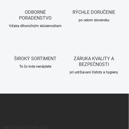
i
v
e
a
p
ODBORNÉ
RÝCHLE DORUČENIE
n
r
PORADENSTVO
i
po celom slovensku
v
Vďaka dlhoročným skúsenostiam
e
k
y
v
ý
p
i
ŠIROKÝ SORTIMENT
ZÁRUKA KVALITY A
s
BEZPEČNOSTI
u
To čo inde nenájdete
pri udržiavaní čistoty a hygieny
Z
á
p
ä
t
i
INFORMÁCIE PRE VÁS