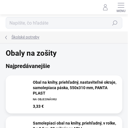
Prejsť
na
obsah
Hľadať
Školské potreby
Obaly na zošity
Najpredávanejšie
Obal na knihy, priehľadný, nastaviteľné okraje,
samolepiaca páska, 550x310 mm, PANTA
PLAST
NA OBJEDNÁVKU
3,33 €
Samolepiaci obal na knihy, priehľadný, v rolke,