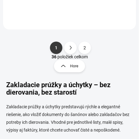
1
2
S
O
t
36
položiek celkom
v
r
Hore
l
á
á
n
d
Zakladacie prúžky a úchytky – bez
k
a
o
dierovania, bez starostí
c
i
v
e
a
Zakladacie prúžky a úchytky predstavujú rýchle a elegantné
p
n
riešenie, ako vložiť dokumenty do šanónov alebo zakladačov bez
r
i
v
potreby ich dierovania. Vhodné pre jednotlivé listy, malé spisy,
e
k
výpisy aj faktúry, ktoré chcete uchovať čisté a nepoškodené.
y
v