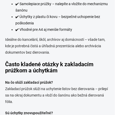
✔️ Samolepiace prúžky – nalepíte a vložíte do mechanizmu
ý
p
šanónu
i
✔️ Úchytky z plastu či kovu – bezpečné uchopenie bez
s
poškodenia
u
✔️ Vhodné pre A4 aj menšie formáty
Ideálne do kancelárií, škôl, archívov aj domácností – všade tam,
kde je potrebná čistá a úhľadná prezentácia alebo archivácia
dokumentov bez dierovania.
Často kladené otázky k zakladacím
prúžkom a úchytkám
Na čo slúži zakladací prúžok?
Zakladací prúžok slúži na uchytenie listov bez dierovania – prilepí
sa na okraj dokumentu a vloží do šanónu ako bežná dierovaná
fólia.
Sú úchytky znovupoužiteľné?