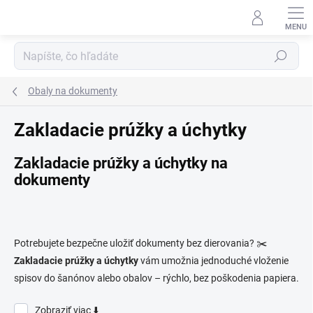
Prejsť
na
obsah
Hľadať
Obaly na dokumenty
Zakladacie prúžky a úchytky
Zakladacie prúžky a úchytky na
dokumenty
Potrebujete bezpečne uložiť dokumenty bez dierovania? ✂️
Zakladacie prúžky a úchytky
vám umožnia jednoduché vloženie
spisov do šanónov alebo obalov – rýchlo, bez poškodenia papiera.
Zobraziť viac ⬇️