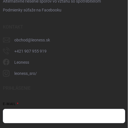
Alternatívne riešenie sporov vo vzťahu so spotrebiteľom
Podmienky súťaže na Facebooku
KONTAKT
obchod
@
leoness.sk
+421 907 955 919
Leoness
leoness_sro/
PRIHLÁSENIE
E-MAIL