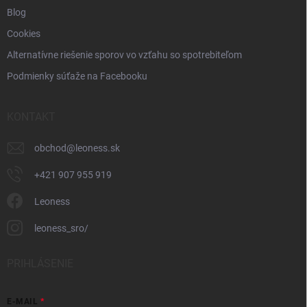
Blog
Cookies
Alternatívne riešenie sporov vo vzťahu so spotrebiteľom
Podmienky súťaže na Facebooku
KONTAKT
obchod
@
leoness.sk
+421 907 955 919
Leoness
leoness_sro/
PRIHLÁSENIE
E-MAIL