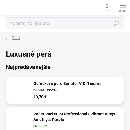
Prejsť
na
obsah
Hľadať
Perá
Luxusné perá
Najpredávanejšie
Guľôčkové pero Senator VISIR čierne
NA OBJEDNÁVKU
13,78 €
Roller Parker IM Professionals Vibrant Rings
Amethyst Purple
SKLADOM