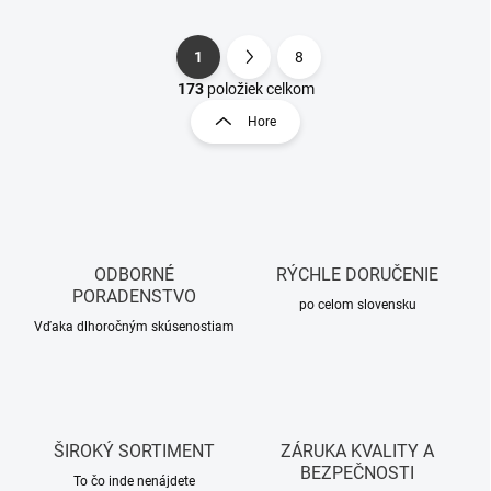
1
8
S
O
t
173
položiek celkom
v
r
Hore
l
á
á
n
d
k
a
o
c
i
v
e
a
p
ODBORNÉ
RÝCHLE DORUČENIE
n
r
PORADENSTVO
i
po celom slovensku
v
Vďaka dlhoročným skúsenostiam
e
k
y
v
ý
p
i
ŠIROKÝ SORTIMENT
ZÁRUKA KVALITY A
s
BEZPEČNOSTI
u
To čo inde nenájdete