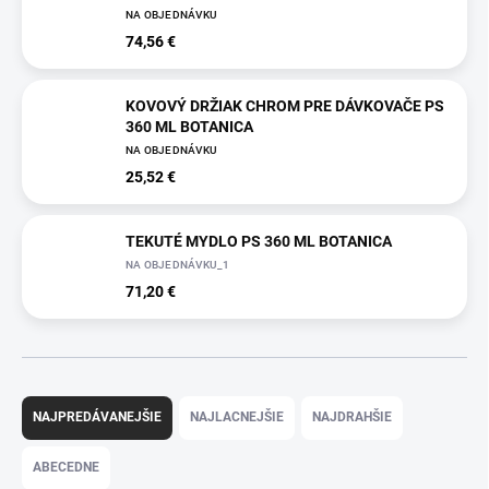
NA OBJEDNÁVKU
74,56 €
KOVOVÝ DRŽIAK CHROM PRE DÁVKOVAČE PS
360 ML BOTANICA
NA OBJEDNÁVKU
25,52 €
TEKUTÉ MYDLO PS 360 ML BOTANICA
NA OBJEDNÁVKU_1
71,20 €
R
a
NAJPREDÁVANEJŠIE
NAJLACNEJŠIE
NAJDRAHŠIE
d
e
ABECEDNE
n