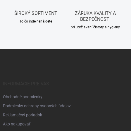
y
v
ŠIROKÝ SORTIMENT
ZÁRUKA KVALITY A
ý
BEZPEČNOSTI
p
To čo inde nenájdete
i
pri udržiavaní čistoty a hygieny
s
u
Z
á
p
ä
t
i
INFORMÁCIE PRE VÁS
e
Obchodné podmienky
Podmienky ochrany osobných údajov
Reklamačný poriadok
Ako nakupovať