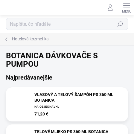
Prejsť
na
obsah
Hľadať
Hotelová kozmetika
BOTANICA DÁVKOVAČE S
PUMPOU
Najpredávanejšie
VLASOVÝ A TELOVÝ ŠAMPÓN PS 360 ML
BOTANICA
NA OBJEDNÁVKU
71,20 €
TELOVÉ MLIEKO PS 360 ML BOTANICA