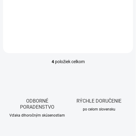
ML BOTANICA
25,52 €
/ ks
57,89 € bez DPH
20,75 € bez DPH
Do košíka
Do košíka
4
položiek celkom
O
v
l
á
d
a
c
ODBORNÉ
RÝCHLE DORUČENIE
i
PORADENSTVO
e
po celom slovensku
p
Vďaka dlhoročným skúsenostiam
r
v
k