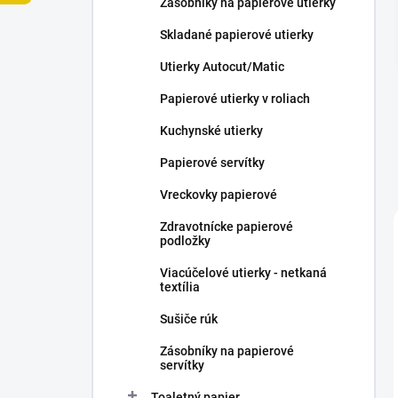
Zásobníky na papierové utierky
e
l
Skladané papierové utierky
Utierky Autocut/Matic
Papierové utierky v roliach
Kuchynské utierky
Papierové servítky
Vreckovky papierové
Zdravotnícke papierové
podložky
Viacúčelové utierky - netkaná
textília
Sušiče rúk
Zásobníky na papierové
servítky
Toaletný papier