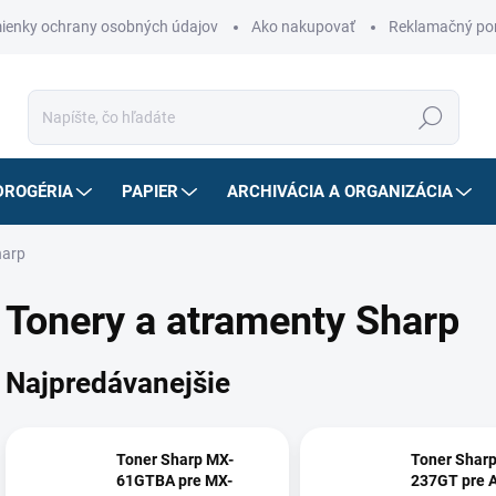
ienky ochrany osobných údajov
Ako nakupovať
Reklamačný po
Hľadať
DROGÉRIA
PAPIER
ARCHIVÁCIA A ORGANIZÁCIA
harp
Tonery a atramenty Sharp
Najpredávanejšie
Toner Sharp MX-
Toner Shar
61GTBA pre MX-
237GT pre 