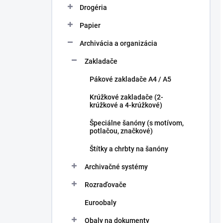
Drogéria
Papier
Archivácia a organizácia
Zakladače
Pákové zakladače A4 / A5
Krúžkové zakladače (2-
krúžkové a 4-krúžkové)
Špeciálne šanóny (s motívom,
potlačou, značkové)
Štítky a chrbty na šanóny
Archivačné systémy
Rozraďovače
Euroobaly
Obaly na dokumenty