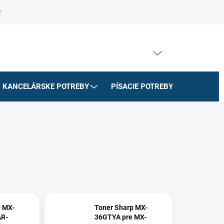
riadok
Na stiahnutie
Doprava a platby
Formulár na odstúpe
PRÁZDNY KOŠÍK
NÁKUPNÝ
KOŠÍK
KANCELÁRSKE POTREBY
PÍSACIE POTREBY
ŠKOLSK
p MX-
Toner Sharp MX-
AR-
36GTYA pre MX-