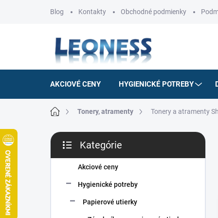
Prejsť
Blog
Kontakty
Obchodné podmienky
Podm
na
obsah
AKCIOVÉ CENY
HYGIENICKÉ POTREBY
Domov
Tonery, atramenty
Tonery a atramenty S
B
Kategórie
o
Preskočiť
č
kategórie
n
Akciové ceny
ý
Hygienické potreby
p
a
Papierové utierky
n