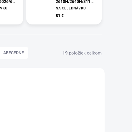
6026/6031
2610N/2640N/3110N/3140N/3610N/36
yellow (15.000 str.)
ÁVKU
NA OBJEDNÁVKU
81 €
19
položiek celkom
ABECEDNE
031899
SH030764