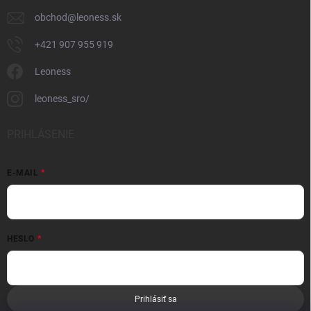
obchod
@
leoness.sk
+421 907 955 919
Leoness
leoness_sro/
PRIHLÁSENIE
E-MAIL
HESLO
Prihlásiť sa