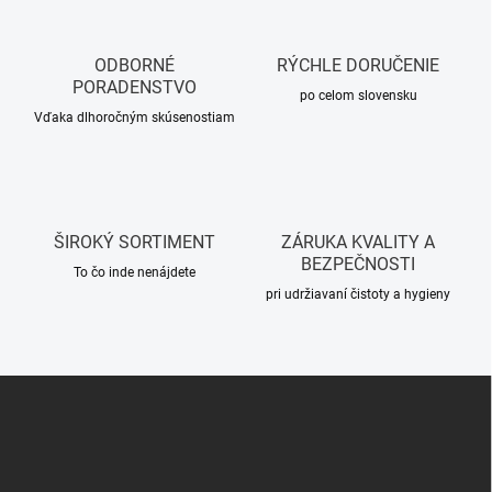
d
a
c
ODBORNÉ
RÝCHLE DORUČENIE
i
PORADENSTVO
e
po celom slovensku
p
Vďaka dlhoročným skúsenostiam
r
v
k
y
v
ŠIROKÝ SORTIMENT
ZÁRUKA KVALITY A
ý
BEZPEČNOSTI
p
To čo inde nenájdete
i
pri udržiavaní čistoty a hygieny
s
u
Z
á
p
ä
t