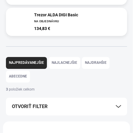
Trezor ALDA DIGI Basic
NA OBJEDNÁVKU
134,83 €
R
a
NAJPREDÁVANEJŠIE
NAJLACNEJŠIE
NAJDRAHŠIE
d
e
ABECEDNE
n
i
3
položiek celkom
e
p
OTVORIŤ FILTER
r
o
d
V
u
ý