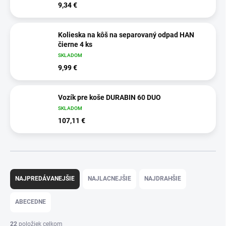
9,34 €
Kolieska na kôš na separovaný odpad HAN
čierne 4 ks
SKLADOM
9,99 €
Vozík pre koše DURABIN 60 DUO
SKLADOM
107,11 €
R
a
NAJPREDÁVANEJŠIE
NAJLACNEJŠIE
NAJDRAHŠIE
d
e
ABECEDNE
n
i
22
položiek celkom