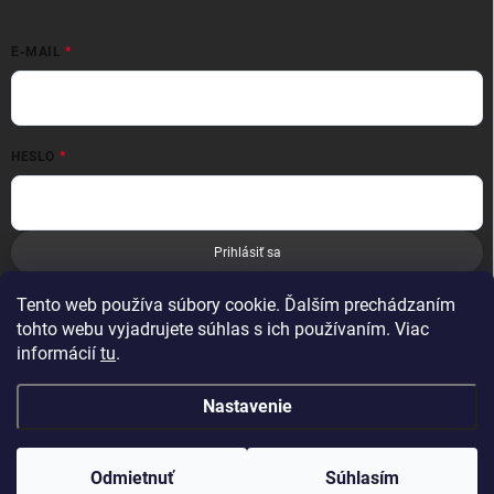
E-MAIL
HESLO
Prihlásiť sa
Nová registrácia
Zabudnuté heslo
Tento web používa súbory cookie. Ďalším prechádzaním
tohto webu vyjadrujete súhlas s ich používaním. Viac
informácií
tu
.
Nastavenie
Copyright 2026
Leoness
. Všetky práva vyhradené.
Odmietnuť
Súhlasím