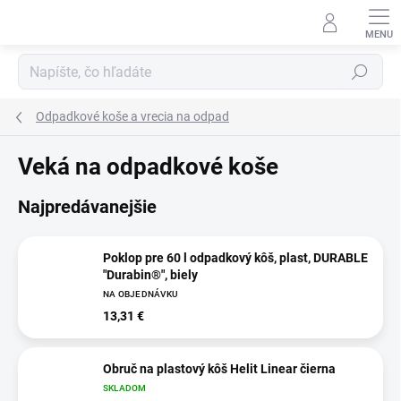
Prejsť
na
obsah
Hľadať
Odpadkové koše a vrecia na odpad
Veká na odpadkové koše
Najpredávanejšie
Poklop pre 60 l odpadkový kôš, plast, DURABLE
"Durabin®", biely
NA OBJEDNÁVKU
13,31 €
Obruč na plastový kôš Helit Linear čierna
SKLADOM