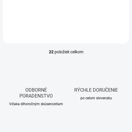
Jednotková
Jednotková
18,73 € / 1 ks
46,96 € / 1 ks
cena:
cena:
Do košíka
Detail
22
položiek celkom
O
v
l
á
d
a
c
ODBORNÉ
RÝCHLE DORUČENIE
i
PORADENSTVO
e
po celom slovensku
p
Vďaka dlhoročným skúsenostiam
r
v
k
y