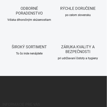
v
e
a
p
ODBORNÉ
RÝCHLE DORUČENIE
n
r
PORADENSTVO
i
po celom slovensku
v
Vďaka dlhoročným skúsenostiam
e
k
y
v
ý
p
i
ŠIROKÝ SORTIMENT
ZÁRUKA KVALITY A
s
BEZPEČNOSTI
u
To čo inde nenájdete
pri udržiavaní čistoty a hygieny
Z
á
p
ä
t
i
INFORMÁCIE PRE VÁS