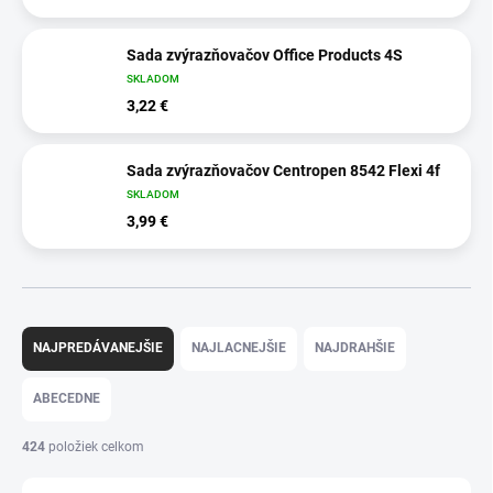
Sada zvýrazňovačov Office Products 4S
SKLADOM
3,22 €
Sada zvýrazňovačov Centropen 8542 Flexi 4f
SKLADOM
3,99 €
R
a
NAJPREDÁVANEJŠIE
NAJLACNEJŠIE
NAJDRAHŠIE
d
e
ABECEDNE
n
i
424
položiek celkom
e
p