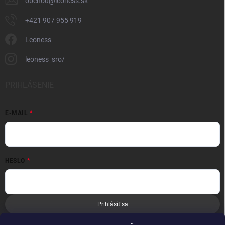
obchod
@
leoness.sk
+421 907 955 919
Leoness
leoness_sro/
PRIHLÁSENIE
E-MAIL
HESLO
Prihlásiť sa
Nová registrácia
Zabudnuté heslo