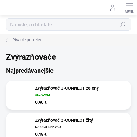
Prejsť
na
obsah
Hľadať
Písacie potreby
Zvýrazňovače
Najpredávanejšie
Zvýrazňovač Q-CONNECT zelený
SKLADOM
0,48 €
Zvýrazňovač Q-CONNECT žltý
NA OBJEDNÁVKU
0,48 €