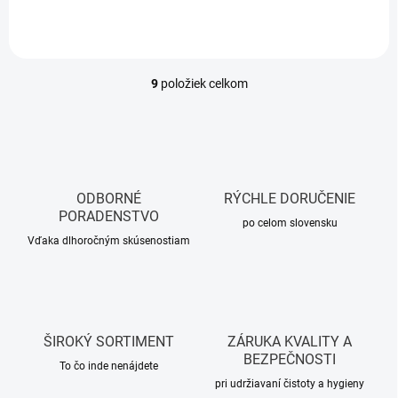
9
položiek celkom
O
v
l
á
d
a
c
ODBORNÉ
RÝCHLE DORUČENIE
i
PORADENSTVO
e
po celom slovensku
p
Vďaka dlhoročným skúsenostiam
r
v
k
y
v
ŠIROKÝ SORTIMENT
ZÁRUKA KVALITY A
ý
BEZPEČNOSTI
p
To čo inde nenájdete
i
pri udržiavaní čistoty a hygieny
s