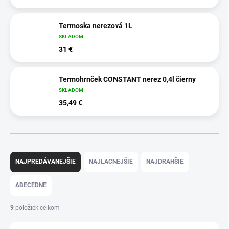
Termoska nerezová 1L
SKLADOM
31 €
Termohrnček CONSTANT nerez 0,4l čierny
SKLADOM
35,49 €
R
a
NAJPREDÁVANEJŠIE
NAJLACNEJŠIE
NAJDRAHŠIE
d
e
ABECEDNE
n
i
9
položiek celkom
e
p