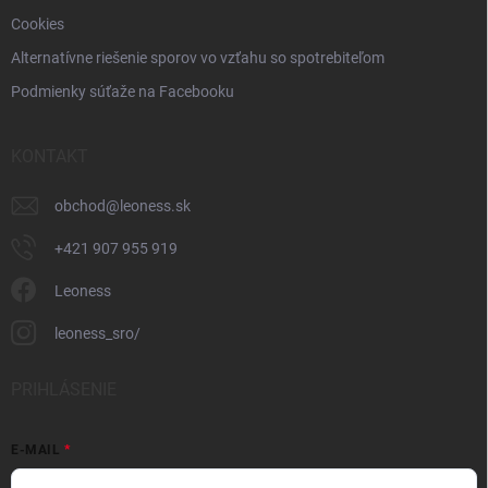
Cookies
Alternatívne riešenie sporov vo vzťahu so spotrebiteľom
Podmienky súťaže na Facebooku
KONTAKT
obchod
@
leoness.sk
+421 907 955 919
Leoness
leoness_sro/
PRIHLÁSENIE
E-MAIL