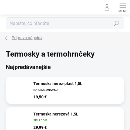
Prejsť
na
obsah
Hľadať
Príprava nápojov
Termosky a termohrnčeky
Najpredávanejšie
Termoska nerez-plast 1,5L
NA OBJEDNÁVKU
19,50 €
Termoska nerezová 1,5L
SKLADOM
29,99 €