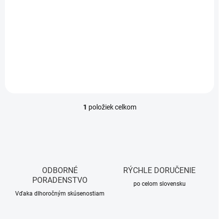
t
agát/kov
o
434,68 €
/ KS
v
353,40 € bez DPH
Do košíka
1
položiek celkom
O
v
l
á
d
a
c
ODBORNÉ
RÝCHLE DORUČENIE
i
PORADENSTVO
e
po celom slovensku
p
Vďaka dlhoročným skúsenostiam
r
v