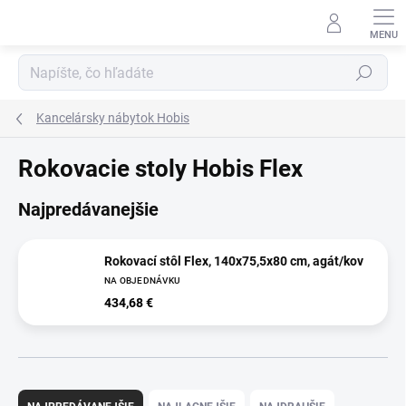
Prejsť
na
obsah
Hľadať
Kancelársky nábytok Hobis
Rokovacie stoly Hobis Flex
Najpredávanejšie
Rokovací stôl Flex, 140x75,5x80 cm, agát/kov
NA OBJEDNÁVKU
434,68 €
R
a