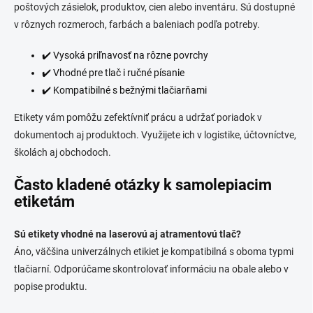
v
poštových zásielok, produktov, cien alebo inventáru. Sú dostupné
e
k
v rôznych rozmeroch, farbách a baleniach podľa potreby.
y
v
✔️ Vysoká priľnavosť na rôzne povrchy
ý
p
✔️ Vhodné pre tlač i ručné písanie
i
✔️ Kompatibilné s bežnými tlačiarňami
s
u
Etikety vám pomôžu zefektívniť prácu a udržať poriadok v
dokumentoch aj produktoch. Využijete ich v logistike, účtovníctve,
školách aj obchodoch.
Často kladené otázky k samolepiacim
etiketám
Sú etikety vhodné na laserovú aj atramentovú tlač?
Áno, väčšina univerzálnych etikiet je kompatibilná s oboma typmi
tlačiarní. Odporúčame skontrolovať informáciu na obale alebo v
popise produktu.