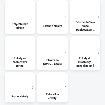
Odstrániteľné a
Polyesterové
Farebné etikety
ručne
etikety
popisovateľné
štítky
Etikety so
Etikety do
Etikety na
zaoblenými
mrazničky /
CD/DVD a fólie
rohmi
bezpečnostné
Extra silné
Krycie etikety
etikety