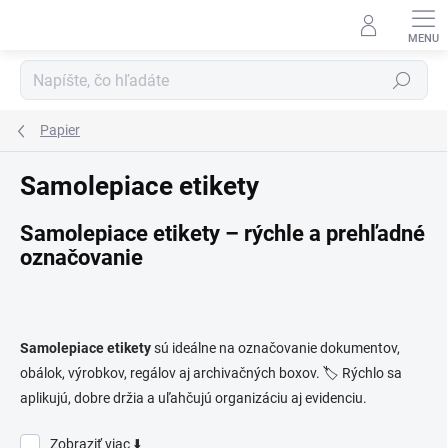
Prejsť
na
obsah
Hľadať
Papier
Samolepiace etikety
Samolepiace etikety – rýchle a prehľadné
označovanie
Samolepiace etikety
sú ideálne na označovanie dokumentov,
obálok, výrobkov, regálov aj archivačných boxov. 🏷️ Rýchlo sa
aplikujú, dobre držia a uľahčujú organizáciu aj evidenciu.
Zobraziť viac ⬇️