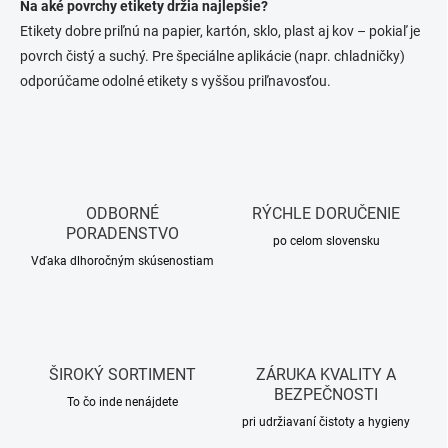
Na aké povrchy etikety držia najlepšie?
Etikety dobre priľnú na papier, kartón, sklo, plast aj kov – pokiaľ je
povrch čistý a suchý. Pre špeciálne aplikácie (napr. chladničky)
odporúčame odolné etikety s vyššou priľnavosťou.
ODBORNÉ
RÝCHLE DORUČENIE
PORADENSTVO
po celom slovensku
Vďaka dlhoročným skúsenostiam
ŠIROKÝ SORTIMENT
ZÁRUKA KVALITY A
BEZPEČNOSTI
To čo inde nenájdete
pri udržiavaní čistoty a hygieny