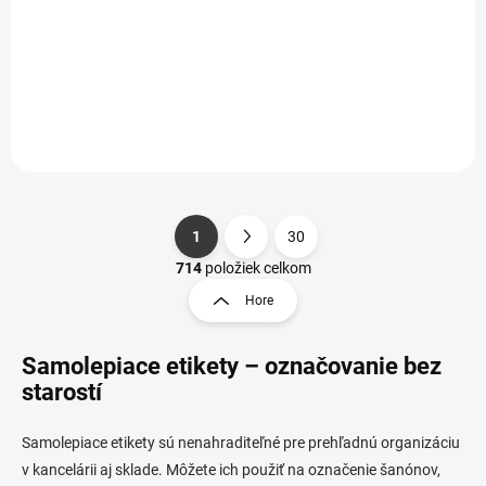
Jednotková
Jednotková
0,49 € / 1 ks
0,49 € / 1 ks
cena:
cena:
Do košíka
Do košíka
1
30
S
O
t
714
položiek celkom
v
r
Hore
l
á
á
n
d
Samolepiace etikety – označovanie bez
k
a
o
starostí
c
i
v
e
a
Samolepiace etikety sú nenahraditeľné pre prehľadnú organizáciu
p
n
v kancelárii aj sklade. Môžete ich použiť na označenie šanónov,
r
i