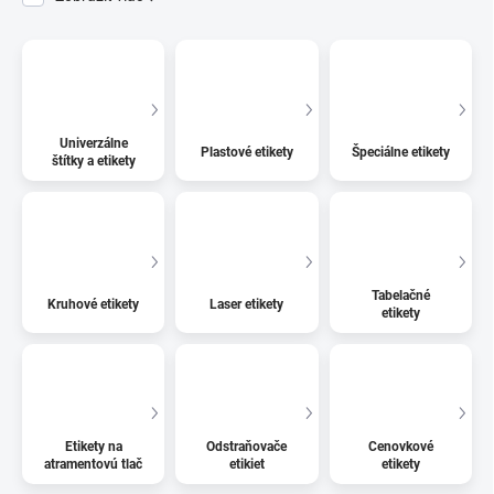
Univerzálne
Plastové etikety
Špeciálne etikety
štítky a etikety
Tabelačné
Kruhové etikety
Laser etikety
etikety
Etikety na
Odstraňovače
Cenovkové
atramentovú tlač
etikiet
etikety