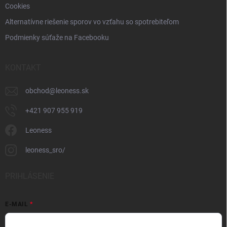
Cookies
Alternatívne riešenie sporov vo vzťahu so spotrebiteľom
Podmienky súťaže na Facebooku
KONTAKT
obchod
@
leoness.sk
+421 907 955 919
Leoness
leoness_sro/
PRIHLÁSENIE
E-MAIL