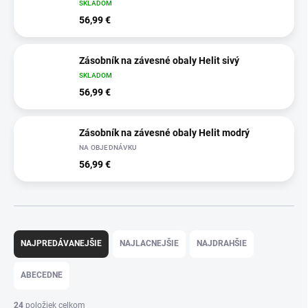
SKLADOM
56,99 €
Zásobník na závesné obaly Helit sivý
SKLADOM
56,99 €
Zásobník na závesné obaly Helit modrý
NA OBJEDNÁVKU
56,99 €
R
a
NAJPREDÁVANEJŠIE
NAJLACNEJŠIE
NAJDRAHŠIE
d
e
ABECEDNE
n
i
24
položiek celkom