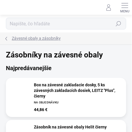
Prejsť
na
obsah
Hľadať
Závesné obaly a zásobníky
Zásobníky na závesné obaly
Najpredávanejšie
Box na závesné zakladacie dosky, 5 ks
závesných zakladacích dosiek, LEITZ "Plus",
čierny
NA OBJEDNÁVKU
44,86 €
Zásobník na závesné obaly Helit čierny