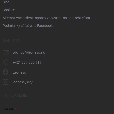
Blog
Cookies
Alternatívne riešenie sporov vo vzťahu so spotrebiteľom
Podmienky súťaže na Facebooku
KONTAKT
obchod
@
leoness.sk
+421 907 955 919
Leoness
leoness_sro/
PRIHLÁSENIE
E-MAIL