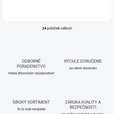
24
položiek celkom
O
v
l
á
d
a
c
ODBORNÉ
RÝCHLE DORUČENIE
i
PORADENSTVO
e
po celom slovensku
p
Vďaka dlhoročným skúsenostiam
r
v
k
y
v
ŠIROKÝ SORTIMENT
ZÁRUKA KVALITY A
ý
BEZPEČNOSTI
p
To čo inde nenájdete
i