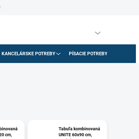
riadok
Na stiahnutie
Doprava a platby
Formulár na odstúpe
PRÁZDNY KOŠÍK
NÁKUPNÝ
KOŠÍK
KANCELÁRSKE POTREBY
PÍSACIE POTREBY
ŠKOLSK
binovaná
Tabuľa kombinovaná
20 cm,
UNITE 60x90 cm,