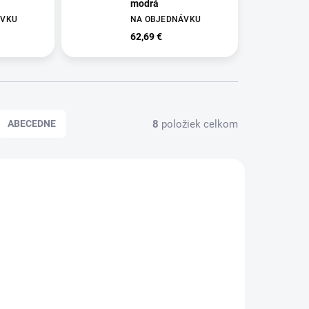
modrá
ÁVKU
NA OBJEDNÁVKU
62,69 €
8
položiek celkom
ABECEDNE
108854
LM108843