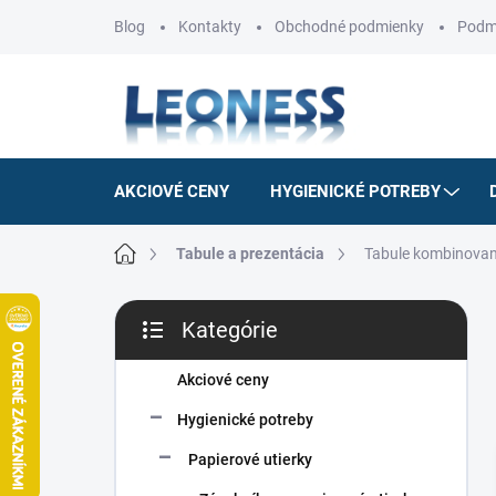
Prejsť
Blog
Kontakty
Obchodné podmienky
Podm
na
obsah
AKCIOVÉ CENY
HYGIENICKÉ POTREBY
Domov
Tabule a prezentácia
Tabule kombinova
B
Kategórie
o
Preskočiť
č
kategórie
n
Akciové ceny
ý
Hygienické potreby
p
a
Papierové utierky
n