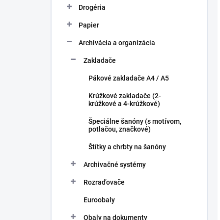
Drogéria
Papier
Archivácia a organizácia
Zakladače
Pákové zakladače A4 / A5
Krúžkové zakladače (2-
krúžkové a 4-krúžkové)
Špeciálne šanóny (s motívom,
potlačou, značkové)
Štítky a chrbty na šanóny
Archivačné systémy
Rozraďovače
Euroobaly
Obaly na dokumenty