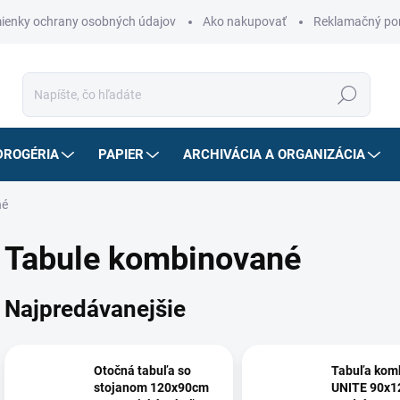
ienky ochrany osobných údajov
Ako nakupovať
Reklamačný po
Hľadať
DROGÉRIA
PAPIER
ARCHIVÁCIA A ORGANIZÁCIA
né
Tabule kombinované
Najpredávanejšie
Otočná tabuľa so
Tabuľa kom
stojanom 120x90cm
UNITE 90x1