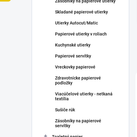
Zásobníky na papierové utierky
e
l
Skladané papierové utierky
Utierky Autocut/Matic
Papierové utierky v roliach
Kuchynské utierky
Papierové servítky
Vreckovky papierové
Zdravotnícke papierové
podložky
Viacúčelové utierky - netkaná
textília
Sušiče rúk
Zásobníky na papierové
servítky
Toaletný papier