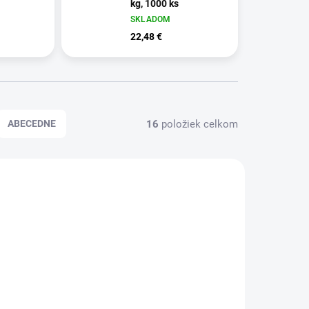
kg, 1000 ks
SKLADOM
22,48 €
16
položiek celkom
ABECEDNE
PA007H
KHPA017