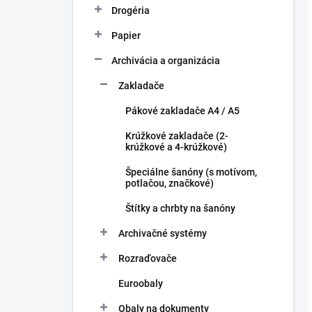
Drogéria
Papier
Archivácia a organizácia
Zakladače
Pákové zakladače A4 / A5
Krúžkové zakladače (2-
krúžkové a 4-krúžkové)
Špeciálne šanóny (s motívom,
potlačou, značkové)
Štítky a chrbty na šanóny
Archivačné systémy
Rozraďovače
Euroobaly
Obaly na dokumenty