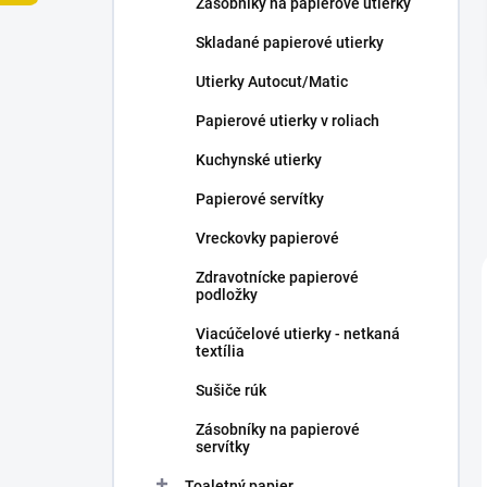
Zásobníky na papierové utierky
e
l
Skladané papierové utierky
Utierky Autocut/Matic
Papierové utierky v roliach
Kuchynské utierky
Papierové servítky
Vreckovky papierové
Zdravotnícke papierové
podložky
Viacúčelové utierky - netkaná
textília
Sušiče rúk
Zásobníky na papierové
servítky
Toaletný papier