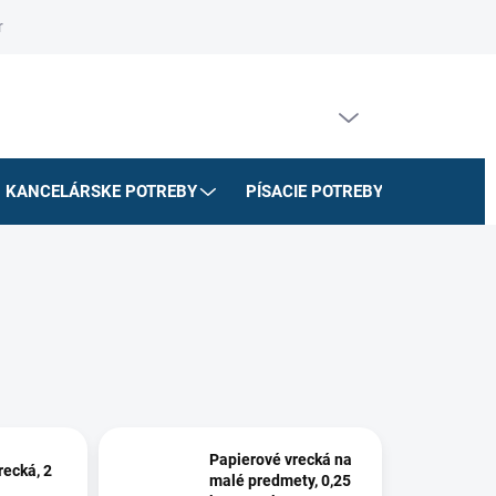
riadok
Na stiahnutie
Doprava a platby
Formulár na odstúpe
PRÁZDNY KOŠÍK
NÁKUPNÝ
KOŠÍK
KANCELÁRSKE POTREBY
PÍSACIE POTREBY
ŠKOLSK
Papierové vrecká na
recká, 2
malé predmety, 0,25