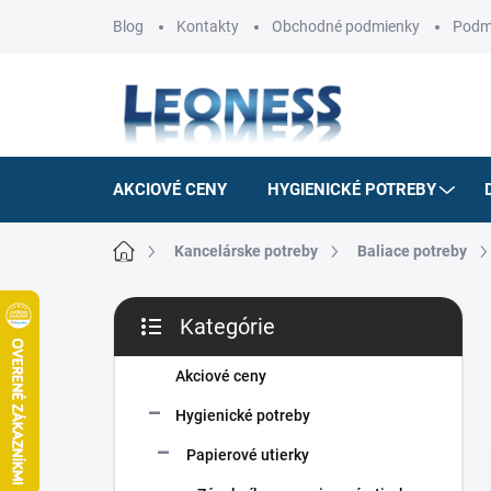
Prejsť
Blog
Kontakty
Obchodné podmienky
Podm
na
obsah
AKCIOVÉ CENY
HYGIENICKÉ POTREBY
Domov
Kancelárske potreby
Baliace potreby
B
Kategórie
o
Preskočiť
č
kategórie
n
Akciové ceny
ý
Hygienické potreby
p
a
Papierové utierky
n