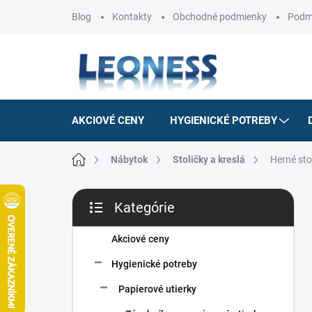
Prejsť
Blog
Kontakty
Obchodné podmienky
Podm
na
obsah
AKCIOVÉ CENY
HYGIENICKÉ POTREBY
Domov
Nábytok
Stoličky a kreslá
Herné sto
B
Kategórie
o
Preskočiť
č
kategórie
n
Akciové ceny
ý
Hygienické potreby
p
a
Papierové utierky
n