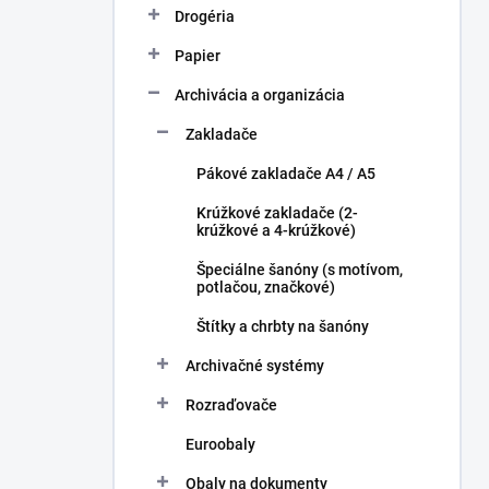
Drogéria
Papier
Archivácia a organizácia
Zakladače
Pákové zakladače A4 / A5
Krúžkové zakladače (2-
krúžkové a 4-krúžkové)
Špeciálne šanóny (s motívom,
potlačou, značkové)
Štítky a chrbty na šanóny
Archivačné systémy
Rozraďovače
Euroobaly
Obaly na dokumenty