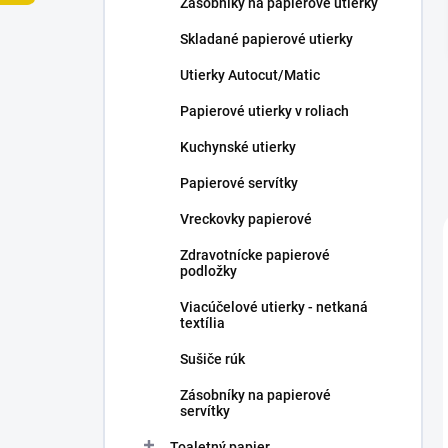
Zásobníky na papierové utierky
e
l
Skladané papierové utierky
Utierky Autocut/Matic
Papierové utierky v roliach
Kuchynské utierky
Papierové servítky
Vreckovky papierové
Zdravotnícke papierové
podložky
Viacúčelové utierky - netkaná
textília
Sušiče rúk
Zásobníky na papierové
servítky
Toaletný papier