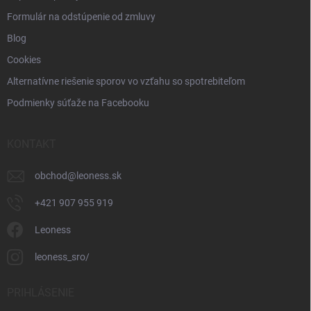
Formulár na odstúpenie od zmluvy
Blog
Cookies
Alternatívne riešenie sporov vo vzťahu so spotrebiteľom
Podmienky súťaže na Facebooku
KONTAKT
obchod
@
leoness.sk
+421 907 955 919
Leoness
leoness_sro/
PRIHLÁSENIE