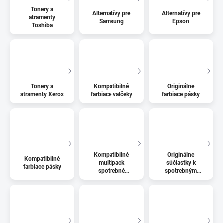
Tonery a
Alternatívy pre
Alternatívy pre
atramenty
Samsung
Epson
Toshiba
Tonery a
Kompatibilné
Originálne
atramenty Xerox
farbiace valčeky
farbiace pásky
Kompatibilné
Originálne
Kompatibilné
multipack
súčiastky k
farbiace pásky
spotrebné
spotrebným
materiály
materiálom k
tlačiarňam