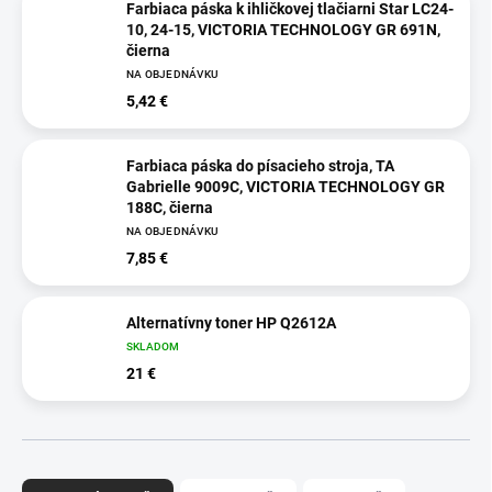
Farbiaca páska k ihličkovej tlačiarni Star LC24-
10, 24-15, VICTORIA TECHNOLOGY GR 691N,
čierna
NA OBJEDNÁVKU
5,42 €
Farbiaca páska do písacieho stroja, TA
Gabrielle 9009C, VICTORIA TECHNOLOGY GR
188C, čierna
NA OBJEDNÁVKU
7,85 €
Alternatívny toner HP Q2612A
SKLADOM
21 €
R