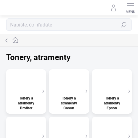
Prejsť
na
obsah
Hľadať
Domov
Tonery, atramenty
Tonery a
Tonery a
Tonery a
atramenty
atramenty
atramenty
Brother
Canon
Epson