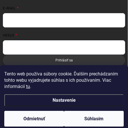
E-MAIL
HESLO
Prihlásiť sa
Nová registrácia
Zabudnuté heslo
Tento web používa súbory cookie. Ďalším prechádzaním
tohto webu vyjadrujete súhlas s ich používaním. Viac
informácií
tu
.
Nastavenie
Copyright 2026
Leoness
. Všetky práva vyhradené.
Odmietnuť
Súhlasím
Vytvoril Shoptet