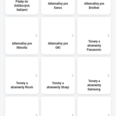
Pásky do
Alternatívy pre
Alternatívy pre
ihličkových
Xerox
Brother
tlačiarní
Tonery a
Alternatívy pre
Alternatívy pre
atramenty
Minolta
OKI
Panasonic
Tonery a
Tonery a
Tonery a
atramenty
atramenty Ricoh
atramenty Sharp
Samsung