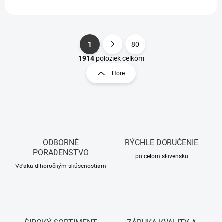
1
80
S
O
t
1914
položiek celkom
v
r
Hore
l
á
á
n
d
k
a
o
c
i
v
e
a
p
ODBORNÉ
RÝCHLE DORUČENIE
n
r
PORADENSTVO
i
po celom slovensku
v
Vďaka dlhoročným skúsenostiam
e
k
y
v
ý
p
i