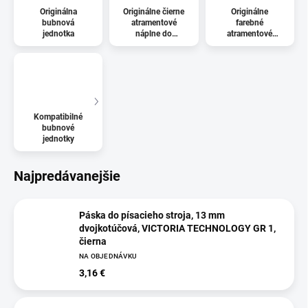
Originálna
Originálne čierne
Originálne
bubnová
atramentové
farebné
jednotka
náplne do
atramentové
ostatných
náplne do
atramentových
ostatných
tlačiarní
atramentových
tlačiarní
Kompatibilné
bubnové
jednotky
Najpredávanejšie
Páska do písacieho stroja, 13 mm
dvojkotúčová, VICTORIA TECHNOLOGY GR 1,
čierna
NA OBJEDNÁVKU
3,16 €