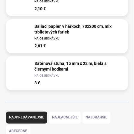
NA OBJEDNÁVKU
2,10 €
Baliaci papier, v hárkoch, 70x200 cm, mix
trblietavých farieb
NA OBJEDNÁVKU
2,61 €
Saténová stuha, 15 mm x 22 m, biela s
čiernymi bodkami
NA OBJEDNÁVKU
3 €
R
a
NAJPREDÁVANEJŠIE
NAJLACNEJŠIE
NAJDRAHŠIE
d
e
ABECEDNE