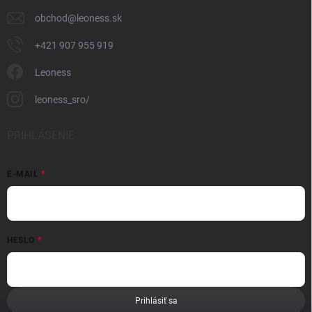
obchod
@
leoness.sk
+421 907 955 919
Leoness
leoness_sro/
PRIHLÁSENIE
E-MAIL
HESLO
Prihlásiť sa