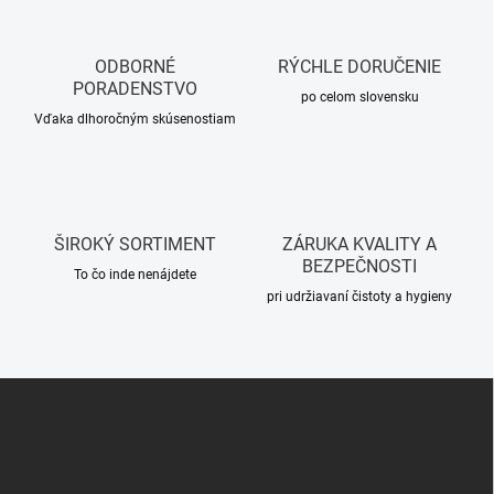
o
c
i
v
e
a
p
ODBORNÉ
RÝCHLE DORUČENIE
n
r
PORADENSTVO
i
po celom slovensku
v
Vďaka dlhoročným skúsenostiam
e
k
y
v
ý
p
i
ŠIROKÝ SORTIMENT
ZÁRUKA KVALITY A
s
BEZPEČNOSTI
u
To čo inde nenájdete
pri udržiavaní čistoty a hygieny
Z
á
p
ä
t