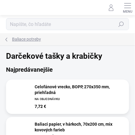
Prejsť
na
obsah
Hľadať
Baliace potreby
Darčekové tašky a krabičky
Najpredávanejšie
Celofánové vrecko, BOPP, 270x350 mm,
priehľadná
NA OBJEDNÁVKU
7,72 €
Baliaci papier, v hárkoch, 70x200 cm, mix
kovových farieb