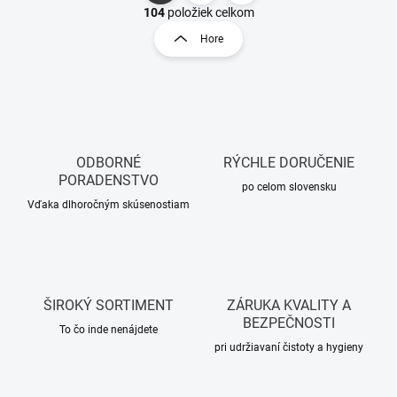
O
t
104
položiek celkom
v
r
Hore
l
á
á
n
d
k
a
o
c
i
v
e
a
p
ODBORNÉ
RÝCHLE DORUČENIE
n
r
PORADENSTVO
i
po celom slovensku
v
Vďaka dlhoročným skúsenostiam
e
k
y
v
ý
p
i
ŠIROKÝ SORTIMENT
ZÁRUKA KVALITY A
s
BEZPEČNOSTI
u
To čo inde nenájdete
pri udržiavaní čistoty a hygieny