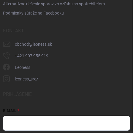
Alternatívne riešenie sporov vo vzťahu so spotrebiteľom
Podmienky súťaže na Facebooku
KONTAKT
obchod
@
leoness.sk
+421 907 955 919
Leoness
leoness_sro/
PRIHLÁSENIE
E-MAIL