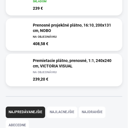
SKLADOM
239 €
Prenosné projekčné plátno, 16:10, 200x131
cm, NOBO
NA OBJEDNÁVKU
408,58 €
Premietacie plátno, prenosné, 1:1, 240x240
cm, VICTORIA VISUAL
NA OBJEDNÁVKU
239,20 €
R
a
NAJPREDÁVANEJŠIE
NAJLACNEJŠIE
NAJDRAHŠIE
d
e
ABECEDNE