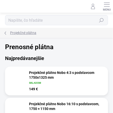
Prejsť
na
obsah
Hľadať
Projekčné plátna
Prenosné plátna
Najpredávanejšie
Projekčné plátno Nobo 4:3 s podstavcom
1750x1325 mm
SKLADOM
149 €
Projekčné plátno Nobo 16:10 s podstavcom,
1750 × 1150 mm