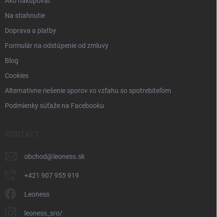
Ako nakupovať
Na stiahnutie
Doprava a platby
Formulár na odstúpenie od zmluvy
Blog
Cookies
Alternatívne riešenie sporov vo vzťahu so spotrebiteľom
Podmienky súťaže na Facebooku
KONTAKT
obchod
@
leoness.sk
+421 907 955 919
Leoness
leoness_sro/