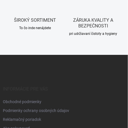
k
y
v
ŠIROKÝ SORTIMENT
ZÁRUKA KVALITY A
ý
BEZPEČNOSTI
p
To čo inde nenájdete
i
pri udržiavaní čistoty a hygieny
s
u
Z
á
p
ä
t
i
INFORMÁCIE PRE VÁS
e
Obchodné podmienky
Podmienky ochrany osobných údajov
Reklamačný poriadok