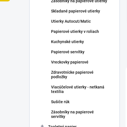
Zásobníky na papierové utierky
e
l
Skladané papierové utierky
Utierky Autocut/Matic
Papierové utierky v roliach
Kuchynské utierky
Papierové servítky
Vreckovky papierové
Zdravotnícke papierové
podložky
Viacúčelové utierky - netkaná
textília
Sušiče rúk
Zásobníky na papierové
servítky
Toaletný papier