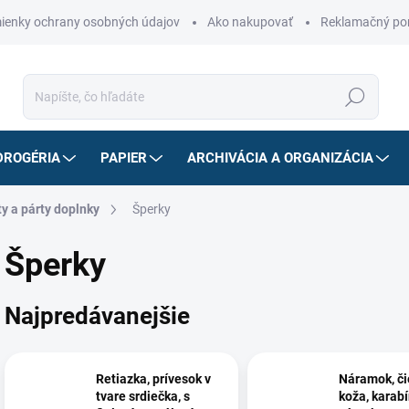
ienky ochrany osobných údajov
Ako nakupovať
Reklamačný po
Hľadať
DROGÉRIA
PAPIER
ARCHIVÁCIA A ORGANIZÁCIA
y a párty doplnky
Šperky
Šperky
Najpredávanejšie
Retiazka, prívesok v
Náramok, či
tvare srdiečka, s
koža, karab