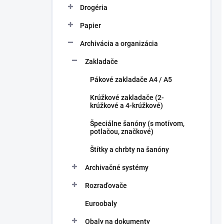
Drogéria
Papier
Archivácia a organizácia
Zakladače
Pákové zakladače A4 / A5
Krúžkové zakladače (2-
krúžkové a 4-krúžkové)
Špeciálne šanóny (s motívom,
potlačou, značkové)
Štítky a chrbty na šanóny
Archivačné systémy
Rozraďovače
Euroobaly
Obaly na dokumenty