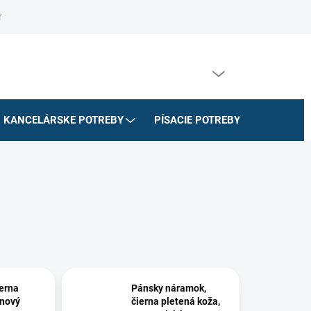
riadok
Na stiahnutie
Doprava a platby
Formulár na odstúpe
PRÁZDNY KOŠÍK
NÁKUPNÝ
KOŠÍK
KANCELÁRSKE POTREBY
PÍSACIE POTREBY
ŠKOLSK
erna
Pánsky náramok,
ínový
čierna pletená koža,