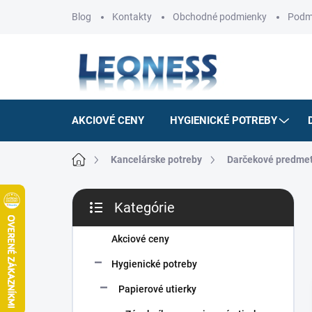
Prejsť
Blog
Kontakty
Obchodné podmienky
Podm
na
obsah
AKCIOVÉ CENY
HYGIENICKÉ POTREBY
Domov
Kancelárske potreby
Darčekové predmet
B
Kategórie
o
Preskočiť
č
kategórie
n
Akciové ceny
ý
Hygienické potreby
p
a
Papierové utierky
n