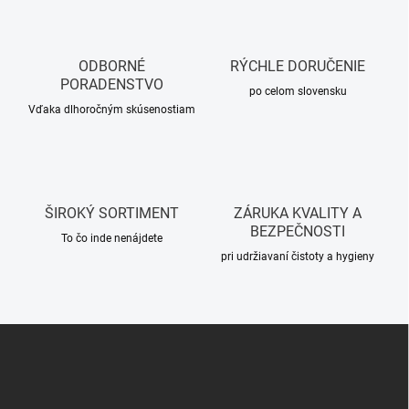
á
d
a
c
ODBORNÉ
RÝCHLE DORUČENIE
i
PORADENSTVO
e
po celom slovensku
p
Vďaka dlhoročným skúsenostiam
r
v
k
y
v
ŠIROKÝ SORTIMENT
ZÁRUKA KVALITY A
ý
BEZPEČNOSTI
p
To čo inde nenájdete
i
pri udržiavaní čistoty a hygieny
s
u
Z
á
p
ä