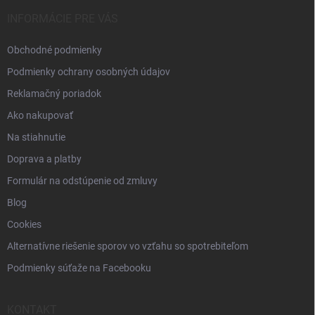
t
i
INFORMÁCIE PRE VÁS
e
Obchodné podmienky
Podmienky ochrany osobných údajov
Reklamačný poriadok
Ako nakupovať
Na stiahnutie
Doprava a platby
Formulár na odstúpenie od zmluvy
Blog
Cookies
Alternatívne riešenie sporov vo vzťahu so spotrebiteľom
Podmienky súťaže na Facebooku
KONTAKT