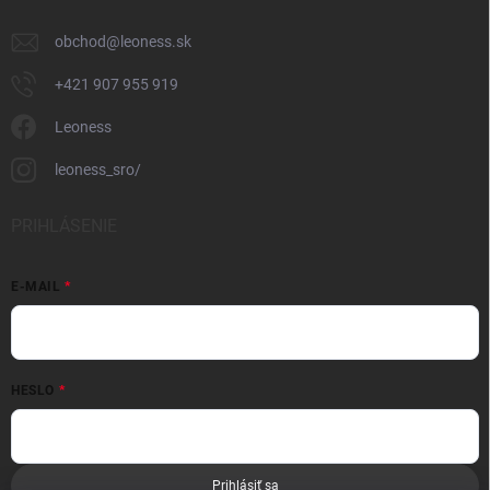
obchod
@
leoness.sk
+421 907 955 919
Leoness
leoness_sro/
PRIHLÁSENIE
E-MAIL
HESLO
Prihlásiť sa