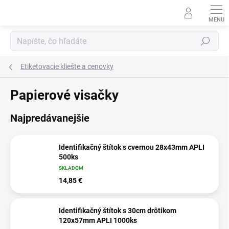
Prejsť
na
obsah
Hľadať
Etiketovacie kliešte a cenovky
Papierové visačky
Najpredávanejšie
Identifikačný štítok s cvernou 28x43mm APLI
500ks
SKLADOM
14,85 €
Identifikačný štítok s 30cm drôtikom
120x57mm APLI 1000ks