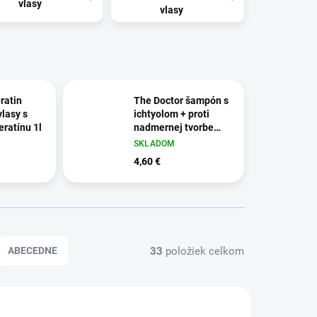
vlasy
vlasy
ratin
The Doctor šampón s
lasy s
ichtyolom + proti
eratínu 1l
nadmernej tvorbe
mazu 946ml
SKLADOM
4,60 €
33
položiek celkom
ABECEDNE
EX305
EX505