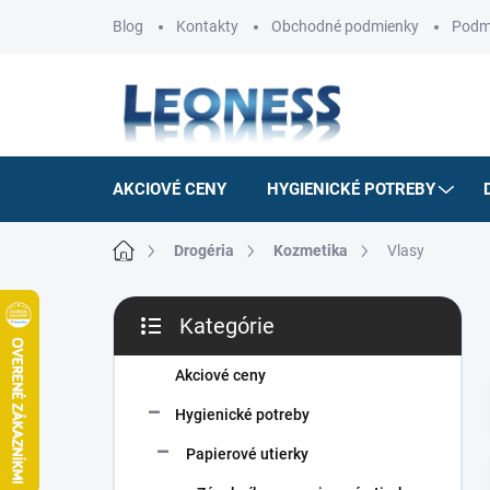
Prejsť
Blog
Kontakty
Obchodné podmienky
Podm
na
obsah
AKCIOVÉ CENY
HYGIENICKÉ POTREBY
Domov
Drogéria
Kozmetika
Vlasy
B
Kategórie
o
Preskočiť
č
kategórie
n
Akciové ceny
ý
Hygienické potreby
p
a
Papierové utierky
n