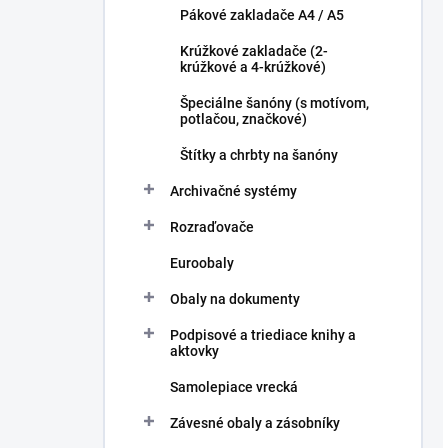
Pákové zakladače A4 / A5
Krúžkové zakladače (2-
krúžkové a 4-krúžkové)
Špeciálne šanóny (s motívom,
potlačou, značkové)
Štítky a chrbty na šanóny
Archivačné systémy
Rozraďovače
Euroobaly
Obaly na dokumenty
Podpisové a triediace knihy a
aktovky
Samolepiace vrecká
Závesné obaly a zásobníky