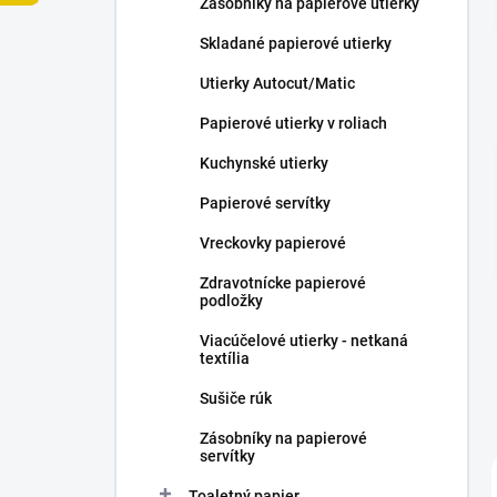
Zásobníky na papierové utierky
e
l
Skladané papierové utierky
Utierky Autocut/Matic
Papierové utierky v roliach
Kuchynské utierky
Papierové servítky
Vreckovky papierové
Zdravotnícke papierové
podložky
Viacúčelové utierky - netkaná
textília
Sušiče rúk
Zásobníky na papierové
servítky
Toaletný papier