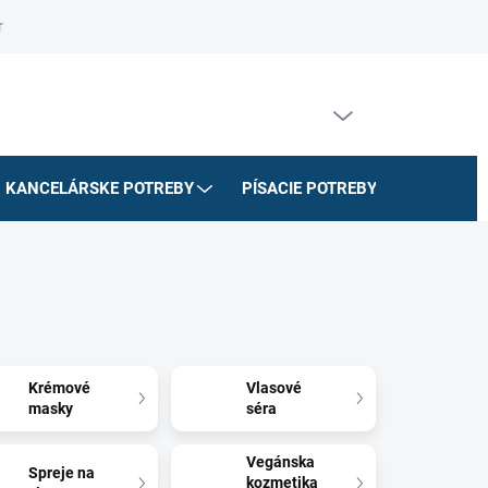
riadok
Na stiahnutie
Doprava a platby
Formulár na odstúpe
PRÁZDNY KOŠÍK
NÁKUPNÝ
KOŠÍK
KANCELÁRSKE POTREBY
PÍSACIE POTREBY
ŠKOLSK
Krémové
Vlasové
masky
séra
Vegánska
Spreje na
kozmetika