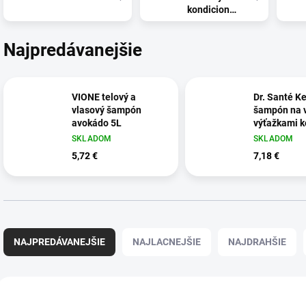
kondicionérom
Najpredávanejšie
VIONE telový a
Dr. Santé Ke
vlasový šampón
šampón na v
avokádo 5L
výťažkami k
SKLADOM
SKLADOM
5,72 €
7,18 €
R
a
NAJPREDÁVANEJŠIE
NAJLACNEJŠIE
NAJDRAHŠIE
d
e
n
V
i
ý
EX833