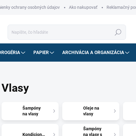
ienky ochrany osobných údajov
Ako nakupovať
Reklamačný po
Hľadať
DROGÉRIA
PAPIER
ARCHIVÁCIA A ORGANIZÁCIA
Vlasy
Šampóny
Oleje na
na vlasy
vlasy
Šampóny
Kondicionéry
na vlasy s