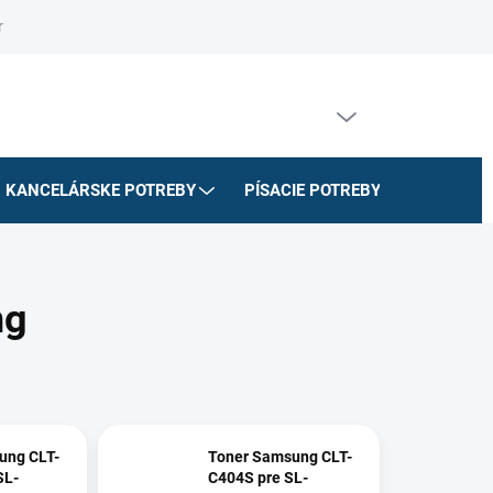
riadok
Na stiahnutie
Doprava a platby
Formulár na odstúpe
PRÁZDNY KOŠÍK
NÁKUPNÝ
KOŠÍK
KANCELÁRSKE POTREBY
PÍSACIE POTREBY
ŠKOLSK
ng
ung CLT-
Toner Samsung CLT-
SL-
C404S pre SL-