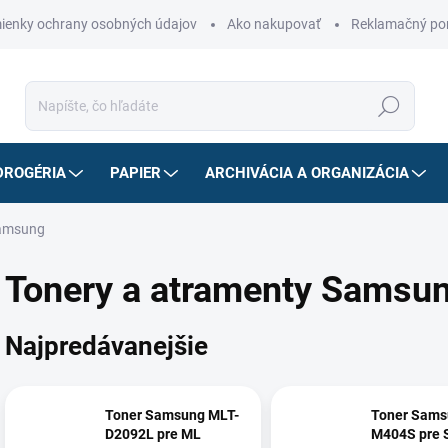
ienky ochrany osobných údajov
Ako nakupovať
Reklamačný po
Hľadať
DROGÉRIA
PAPIER
ARCHIVÁCIA A ORGANIZÁCIA
Samsung
Tonery a atramenty Samsu
Najpredávanejšie
Toner Samsung MLT-
Toner Sams
D2092L pre ML
M404S pre 