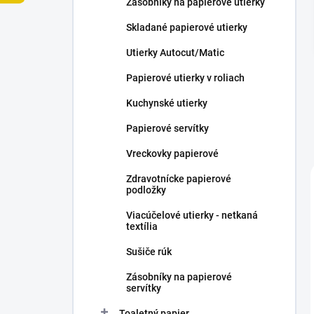
Zásobníky na papierové utierky
e
l
Skladané papierové utierky
Utierky Autocut/Matic
Papierové utierky v roliach
Kuchynské utierky
Papierové servítky
Vreckovky papierové
Zdravotnícke papierové
podložky
Viacúčelové utierky - netkaná
textília
Sušiče rúk
Zásobníky na papierové
servítky
Toaletný papier