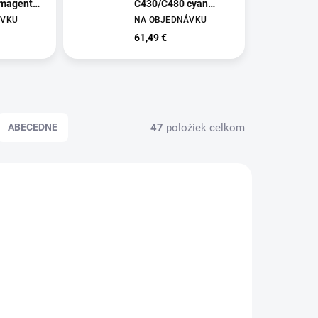
 magenta
C430/C480 cyan
(1.000 str.)
ÁVKU
NA OBJEDNÁVKU
61,49 €
47
položiek celkom
ABECEDNE
032085
SU032084