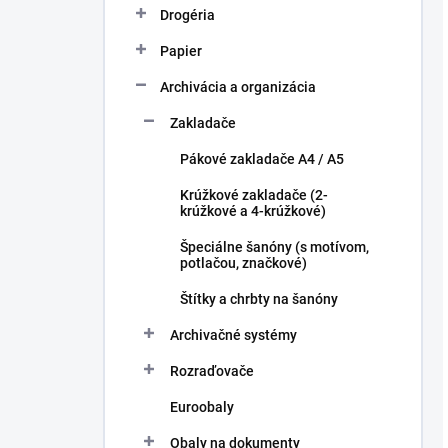
Drogéria
Papier
Archivácia a organizácia
Zakladače
Pákové zakladače A4 / A5
Krúžkové zakladače (2-
krúžkové a 4-krúžkové)
Špeciálne šanóny (s motívom,
potlačou, značkové)
Štítky a chrbty na šanóny
Archivačné systémy
Rozraďovače
Euroobaly
Obaly na dokumenty