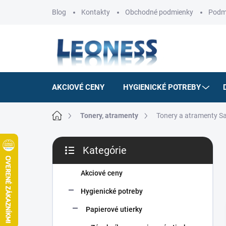
Prejsť
Blog
Kontakty
Obchodné podmienky
Podm
na
obsah
AKCIOVÉ CENY
HYGIENICKÉ POTREBY
Domov
Tonery, atramenty
Tonery a atramenty 
B
Kategórie
o
Preskočiť
č
kategórie
n
Akciové ceny
ý
Hygienické potreby
p
a
Papierové utierky
n