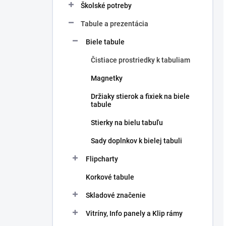
Školské potreby
Tabule a prezentácia
Biele tabule
Čistiace prostriedky k tabuliam
Magnetky
Držiaky stierok a fixiek na biele
tabule
Stierky na bielu tabuľu
Sady doplnkov k bielej tabuli
Flipcharty
Korkové tabule
Skladové značenie
Vitríny, Info panely a Klip rámy