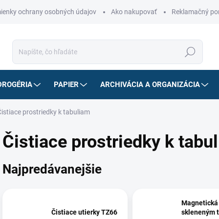
ienky ochrany osobných údajov
Ako nakupovať
Reklamačný po
Hľadať
DROGÉRIA
PAPIER
ARCHIVÁCIA A ORGANIZÁCIA
Čistiace prostriedky k tabuliam
Čistiace prostriedky k tabu
Najpredávanejšie
Magnetická 
Čistiace utierky TZ66
skleneným t