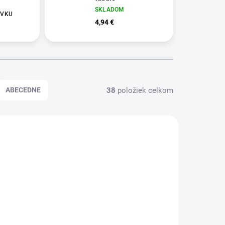
SKLADOM
ÁVKU
4,94 €
38
položiek celkom
ABECEDNE
VN4100
QC004552