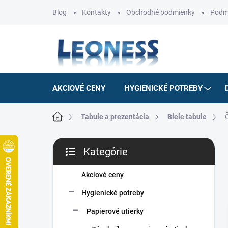
Prejsť
Blog
Kontakty
Obchodné podmienky
Podm
na
obsah
AKCIOVÉ CENY
HYGIENICKÉ POTREBY
Domov
Tabule a prezentácia
Biele tabule
B
Kategórie
o
Preskočiť
č
kategórie
n
Akciové ceny
ý
Hygienické potreby
p
a
Papierové utierky
n