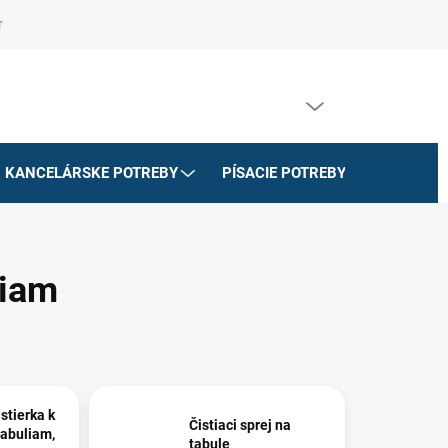
riadok
Na stiahnutie
Doprava a platby
Formulár na odstúpe
PRÁZDNY KOŠÍK
NÁKUPNÝ
KOŠÍK
KANCELÁRSKE POTREBY
PÍSACIE POTREBY
ŠKOLSK
liam
stierka k
Čistiaci sprej na
abuliam,
tabule