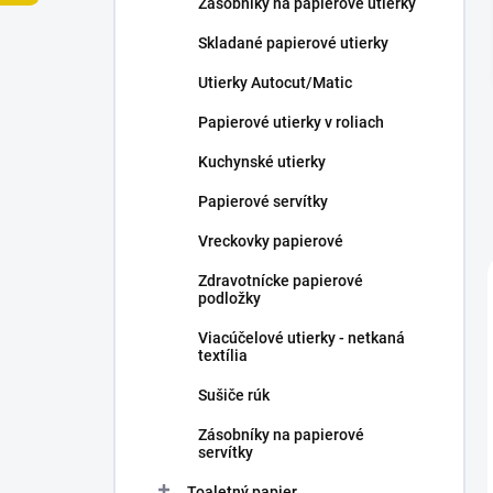
Zásobníky na papierové utierky
e
l
Skladané papierové utierky
Utierky Autocut/Matic
Papierové utierky v roliach
Kuchynské utierky
Papierové servítky
Vreckovky papierové
Zdravotnícke papierové
podložky
Viacúčelové utierky - netkaná
textília
Sušiče rúk
Zásobníky na papierové
servítky
Toaletný papier