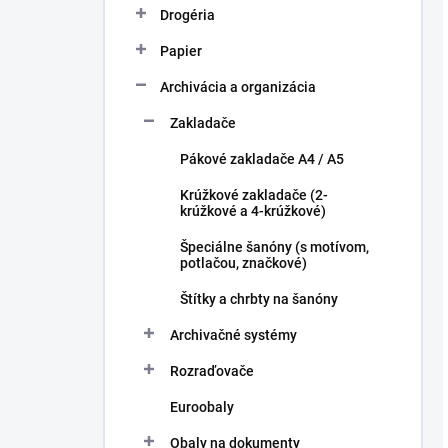
Drogéria
Papier
Archivácia a organizácia
Zakladače
Pákové zakladače A4 / A5
Krúžkové zakladače (2-
krúžkové a 4-krúžkové)
Špeciálne šanóny (s motívom,
potlačou, značkové)
Štítky a chrbty na šanóny
Archivačné systémy
Rozraďovače
Euroobaly
Obaly na dokumenty