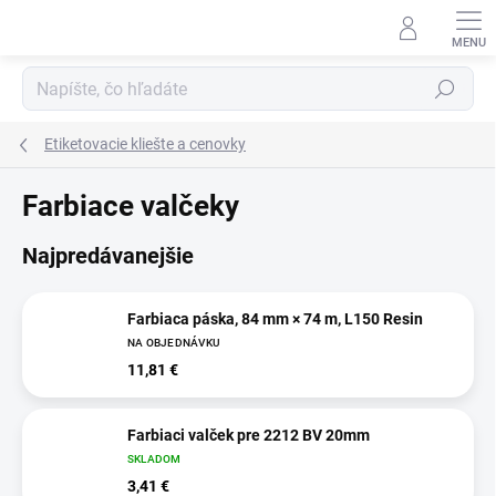
Prejsť
na
obsah
Hľadať
Etiketovacie kliešte a cenovky
Farbiace valčeky
Najpredávanejšie
Farbiaca páska, 84 mm × 74 m, L150 Resin
NA OBJEDNÁVKU
11,81 €
Farbiaci valček pre 2212 BV 20mm
SKLADOM
3,41 €