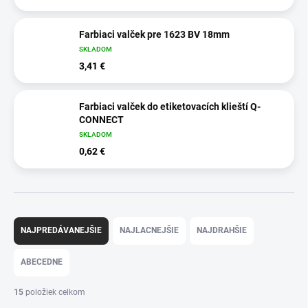
Farbiaci valček pre 1623 BV 18mm
SKLADOM
3,41 €
Farbiaci valček do etiketovacích klieští Q-
CONNECT
SKLADOM
0,62 €
R
a
NAJPREDÁVANEJŠIE
NAJLACNEJŠIE
NAJDRAHŠIE
d
e
ABECEDNE
n
i
15
položiek celkom
e