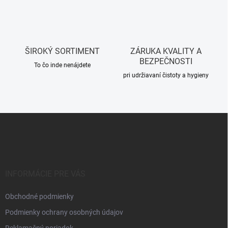
r
v
k
y
v
ŠIROKÝ SORTIMENT
ZÁRUKA KVALITY A
ý
BEZPEČNOSTI
p
To čo inde nenájdete
i
pri udržiavaní čistoty a hygieny
s
u
Z
á
p
ä
t
i
INFORMÁCIE PRE VÁS
e
Obchodné podmienky
Podmienky ochrany osobných údajov