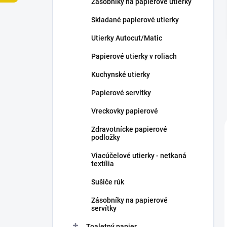
Zásobníky na papierové utierky
e
l
Skladané papierové utierky
Utierky Autocut/Matic
Papierové utierky v roliach
Kuchynské utierky
Papierové servítky
Vreckovky papierové
Zdravotnícke papierové
podložky
Viacúčelové utierky - netkaná
textília
Sušiče rúk
Zásobníky na papierové
servítky
Toaletný papier