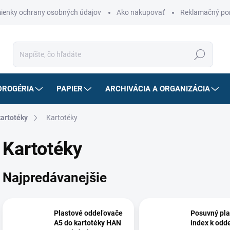
ienky ochrany osobných údajov
Ako nakupovať
Reklamačný po
Hľadať
DROGÉRIA
PAPIER
ARCHIVÁCIA A ORGANIZÁCIA
kartotéky
Kartotéky
Kartotéky
Najpredávanejšie
Plastové oddeľovače
Posuvný pla
A5 do kartotéky HAN
index k od