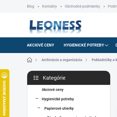
Prejsť
Blog
Kontakty
Obchodné podmienky
Podm
na
obsah
AKCIOVÉ CENY
HYGIENICKÉ POTREBY
Domov
Archivácia a organizácia
Pokladničky a 
B
Kategórie
o
Preskočiť
č
kategórie
n
Akciové ceny
ý
Hygienické potreby
p
a
Papierové utierky
n