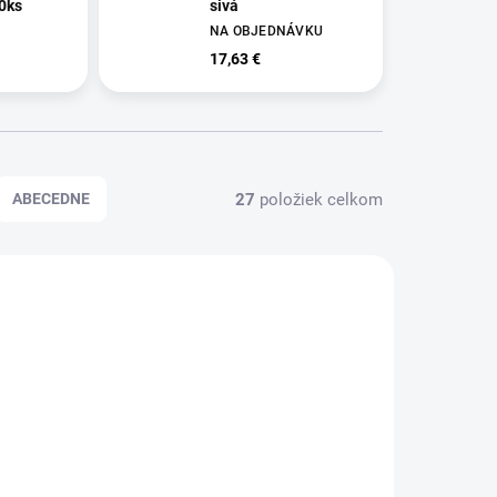
0ks
sivá
NA OBJEDNÁVKU
17,63 €
27
položiek celkom
ABECEDNE
900100
HA955011