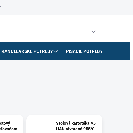
riadok
Na stiahnutie
Doprava a platby
Formulár na odstúpe
PRÁZDNY KOŠÍK
NÁKUPNÝ
KOŠÍK
KANCELÁRSKE POTREBY
PÍSACIE POTREBY
ŠKOLSK
stový
Stolová kartotéka A5
deľovačom
HAN otvorená 955/0