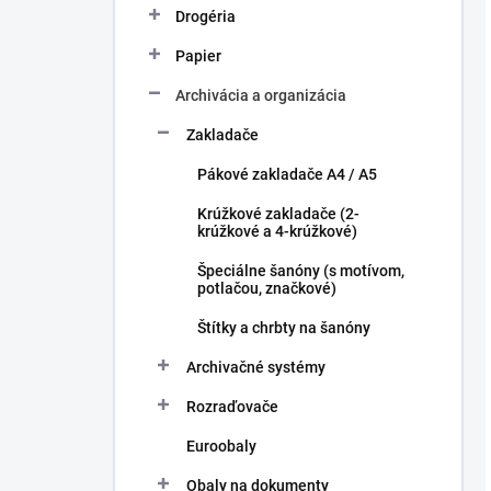
Drogéria
Papier
Archivácia a organizácia
Zakladače
Pákové zakladače A4 / A5
Krúžkové zakladače (2-
krúžkové a 4-krúžkové)
Špeciálne šanóny (s motívom,
potlačou, značkové)
Štítky a chrbty na šanóny
Archivačné systémy
Rozraďovače
Euroobaly
Obaly na dokumenty