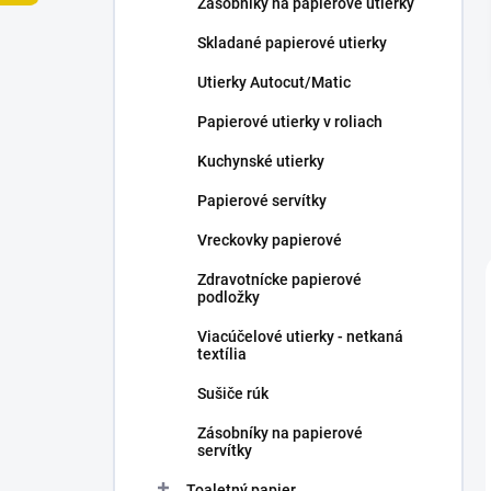
Zásobníky na papierové utierky
e
l
Skladané papierové utierky
Utierky Autocut/Matic
Papierové utierky v roliach
Kuchynské utierky
Papierové servítky
Vreckovky papierové
Zdravotnícke papierové
podložky
Viacúčelové utierky - netkaná
textília
Sušiče rúk
Zásobníky na papierové
servítky
Toaletný papier