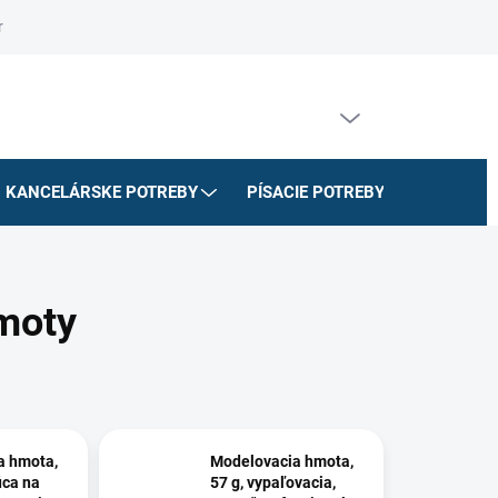
riadok
Na stiahnutie
Doprava a platby
Formulár na odstúpe
PRÁZDNY KOŠÍK
NÁKUPNÝ
KOŠÍK
KANCELÁRSKE POTREBY
PÍSACIE POTREBY
ŠKOLSK
hmoty
a hmota,
Modelovacia hmota,
úca na
57 g, vypaľovacia,