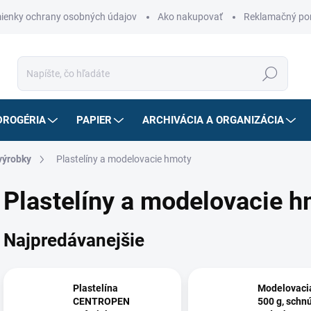
ienky ochrany osobných údajov
Ako nakupovať
Reklamačný po
Hľadať
DROGÉRIA
PAPIER
ARCHIVÁCIA A ORGANIZÁCIA
výrobky
Plastelíny a modelovacie hmoty
Plastelíny a modelovacie 
Najpredávanejšie
Plastelína
Modelovaci
CENTROPEN
500 g, schn