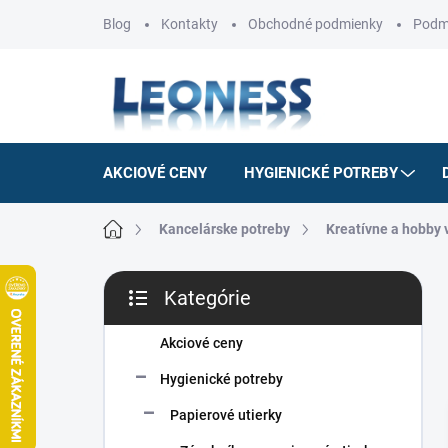
Prejsť
Blog
Kontakty
Obchodné podmienky
Podm
na
obsah
AKCIOVÉ CENY
HYGIENICKÉ POTREBY
Domov
Kancelárske potreby
Kreatívne a hobby 
B
Kategórie
o
Preskočiť
č
kategórie
n
Akciové ceny
ý
Hygienické potreby
p
a
Papierové utierky
n