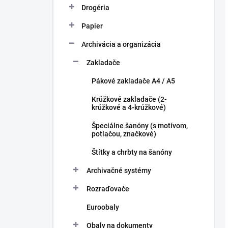
Drogéria
Papier
Archivácia a organizácia
Zakladače
Pákové zakladače A4 / A5
Krúžkové zakladače (2-
krúžkové a 4-krúžkové)
Špeciálne šanóny (s motívom,
potlačou, značkové)
Štítky a chrbty na šanóny
Archivačné systémy
Rozraďovače
Euroobaly
Obaly na dokumenty