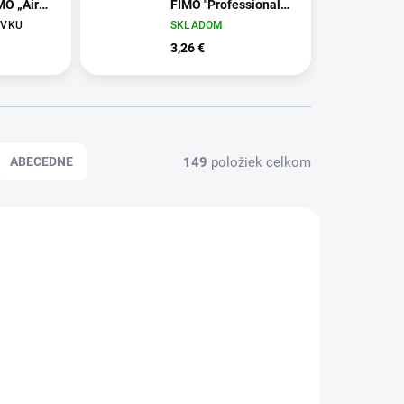
MO „Air
FIMO "Professional",
magenta
ÁVKU
SKLADOM
3,26 €
149
položiek celkom
ABECEDNE
1SET01
FM8040210