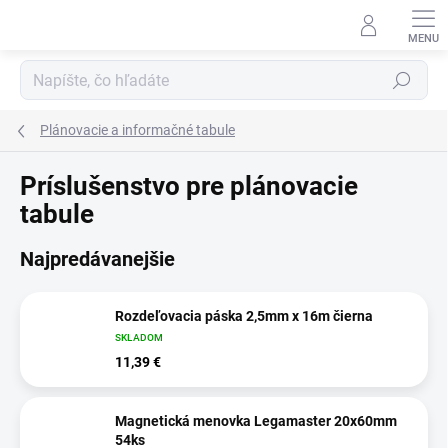
Prejsť
na
obsah
Hľadať
Plánovacie a informačné tabule
Príslušenstvo pre plánovacie
tabule
Najpredávanejšie
Rozdeľovacia páska 2,5mm x 16m čierna
SKLADOM
11,39 €
Magnetická menovka Legamaster 20x60mm
54ks