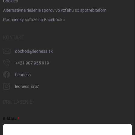
Cookies
Alternatívne riešenie sporov vo vzťahu so spotrebiteľom
Podmienky súťaže na Facebooku
KONTAKT
obchod
@
leoness.sk
+421 907 955 919
Leoness
leoness_sro/
PRIHLÁSENIE
E-MAIL