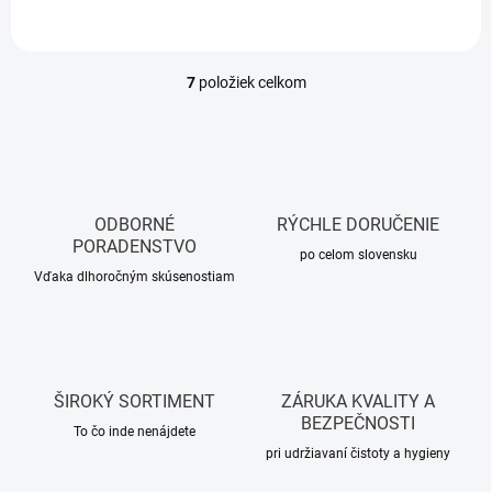
7
položiek celkom
O
v
l
á
d
a
c
ODBORNÉ
RÝCHLE DORUČENIE
i
PORADENSTVO
e
po celom slovensku
p
Vďaka dlhoročným skúsenostiam
r
v
k
y
v
ŠIROKÝ SORTIMENT
ZÁRUKA KVALITY A
ý
BEZPEČNOSTI
p
To čo inde nenájdete
i
pri udržiavaní čistoty a hygieny
s
u