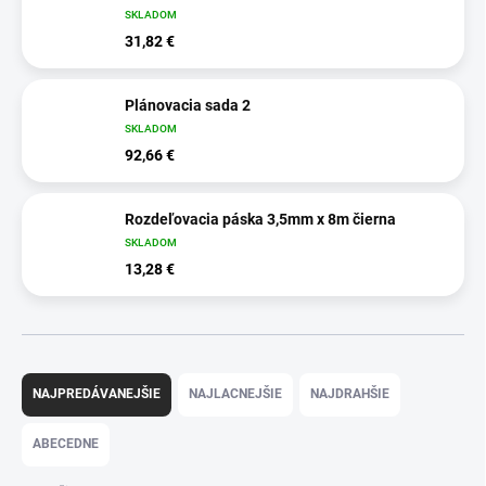
SKLADOM
31,82 €
Plánovacia sada 2
SKLADOM
92,66 €
Rozdeľovacia páska 3,5mm x 8m čierna
SKLADOM
13,28 €
R
a
NAJPREDÁVANEJŠIE
NAJLACNEJŠIE
NAJDRAHŠIE
d
e
ABECEDNE
n