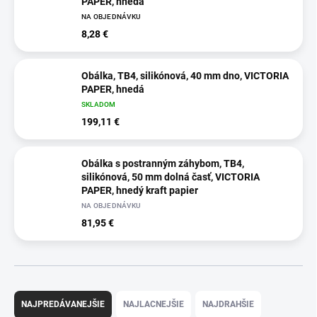
PAPER, hnedá
NA OBJEDNÁVKU
8,28 €
Obálka, TB4, silikónová, 40 mm dno, VICTORIA
PAPER, hnedá
SKLADOM
199,11 €
Obálka s postranným záhybom, TB4,
silikónová, 50 mm dolná časť, VICTORIA
PAPER, hnedý kraft papier
NA OBJEDNÁVKU
81,95 €
R
a
NAJPREDÁVANEJŠIE
NAJLACNEJŠIE
NAJDRAHŠIE