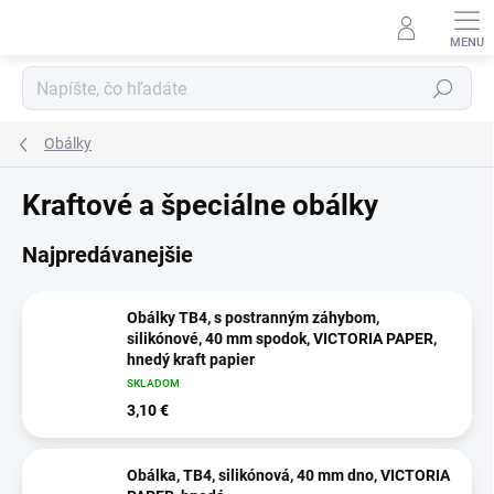
Prejsť
na
obsah
Hľadať
Obálky
Kraftové a špeciálne obálky
Najpredávanejšie
Obálky TB4, s postranným záhybom,
silikónové, 40 mm spodok, VICTORIA PAPER,
hnedý kraft papier
SKLADOM
3,10 €
Obálka, TB4, silikónová, 40 mm dno, VICTORIA