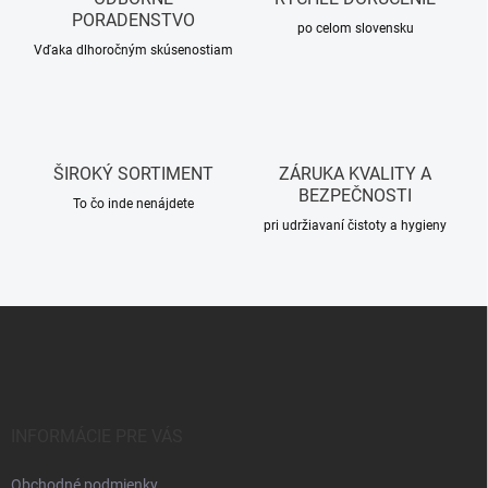
i
PORADENSTVO
e
po celom slovensku
p
Vďaka dlhoročným skúsenostiam
r
v
k
y
v
ŠIROKÝ SORTIMENT
ZÁRUKA KVALITY A
ý
BEZPEČNOSTI
p
To čo inde nenájdete
i
pri udržiavaní čistoty a hygieny
s
u
Z
á
p
ä
t
i
INFORMÁCIE PRE VÁS
e
Obchodné podmienky