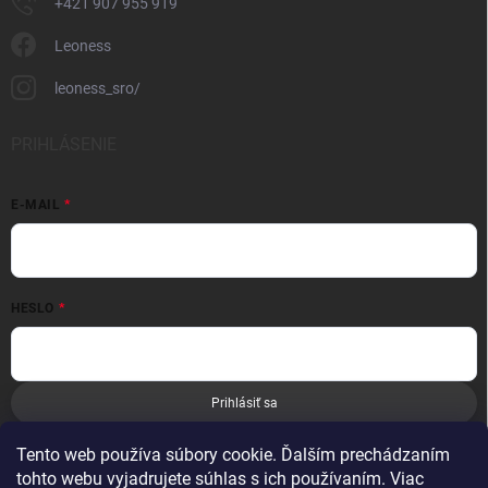
+421 907 955 919
Leoness
leoness_sro/
PRIHLÁSENIE
E-MAIL
HESLO
Prihlásiť sa
Nová registrácia
Zabudnuté heslo
Tento web používa súbory cookie. Ďalším prechádzaním
tohto webu vyjadrujete súhlas s ich používaním. Viac