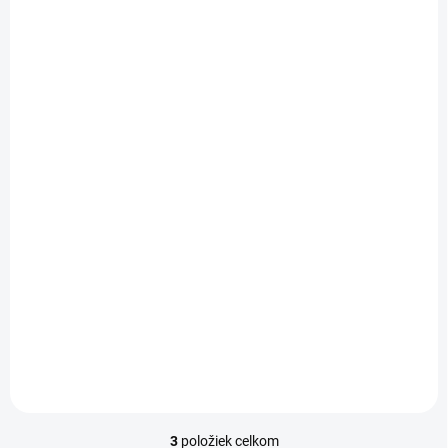
NA OBJEDNÁVKU
Pracovný stôl Flex,
180x75,5x80 cm,
agát/kov
356,45 €
/ KS
289,80 € bez DPH
Do košíka
3
položiek celkom