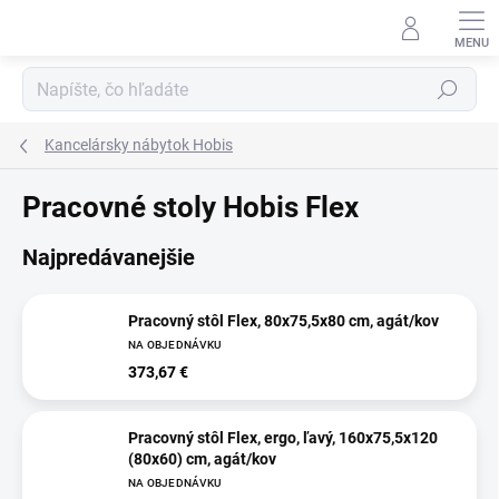
Prejsť
na
obsah
Hľadať
Kancelársky nábytok Hobis
Pracovné stoly Hobis Flex
Najpredávanejšie
Pracovný stôl Flex, 80x75,5x80 cm, agát/kov
NA OBJEDNÁVKU
373,67 €
Pracovný stôl Flex, ergo, ľavý, 160x75,5x120
(80x60) cm, agát/kov
NA OBJEDNÁVKU