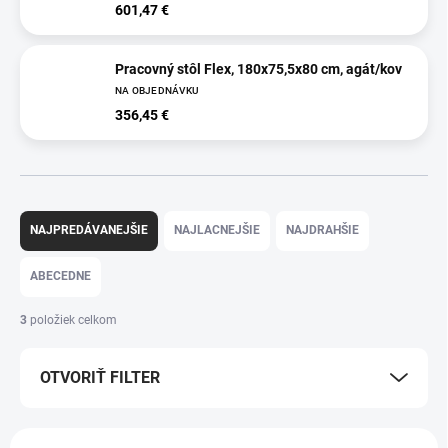
601,47 €
Pracovný stôl Flex, 180x75,5x80 cm, agát/kov
NA OBJEDNÁVKU
356,45 €
R
a
NAJPREDÁVANEJŠIE
NAJLACNEJŠIE
NAJDRAHŠIE
d
e
ABECEDNE
n
i
3
položiek celkom
e
p
OTVORIŤ FILTER
r
o
d
V
u