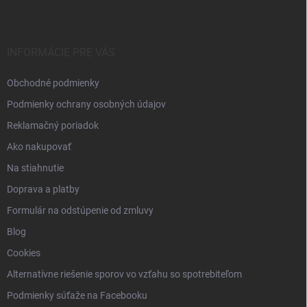
p
ä
t
i
INFORMÁCIE PRE VÁS
e
Obchodné podmienky
Podmienky ochrany osobných údajov
Reklamačný poriadok
Ako nakupovať
Na stiahnutie
Doprava a platby
Formulár na odstúpenie od zmluvy
Blog
Cookies
Alternatívne riešenie sporov vo vzťahu so spotrebiteľom
Podmienky súťaže na Facebooku