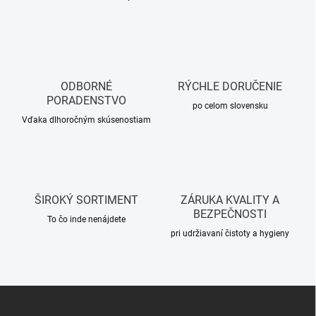
O
v
l
á
d
a
c
ODBORNÉ
RÝCHLE DORUČENIE
i
PORADENSTVO
e
po celom slovensku
p
Vďaka dlhoročným skúsenostiam
r
v
k
y
v
ŠIROKÝ SORTIMENT
ZÁRUKA KVALITY A
ý
BEZPEČNOSTI
p
To čo inde nenájdete
i
pri udržiavaní čistoty a hygieny
s
u
Z
á