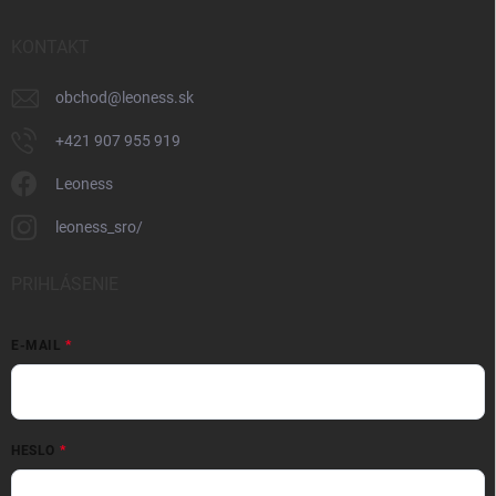
KONTAKT
obchod
@
leoness.sk
+421 907 955 919
Leoness
leoness_sro/
PRIHLÁSENIE
E-MAIL
HESLO