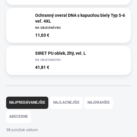
Ochranný overal DNA s kapucňou biely Typ 5-6
veľ. 4XL
NA OBJEDNÁVKU
11,03 €
SIRET PU oblek, žltý, vel. L
NA OBJEDNÁVKU
41,81 €
R
a
NAJPREDÁVANEJŠIE
NAJLACNEJŠIE
NAJDRAHŠIE
d
e
ABECEDNE
n
i
10
položiek celkom
e