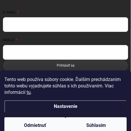
E-MAIL
HESLO
Prihlásiť sa
Nová registrácia
Zabudnuté heslo
Tento web používa súbory cookie. Ďalším prechádzaním
tohto webu vyjadrujete súhlas s ich používaním. Viac
informácií
tu
.
Nastavenie
Copyright 2026
Leoness
. Všetky práva vyhradené.
Odmietnuť
Súhlasím