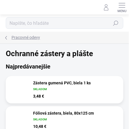
Prejsť
na
obsah
Hľadať
Pracovné odevy
Ochranné zástery a plášte
Najpredávanejšie
Zástera gumená PVC, biela 1 ks
SKLADOM
3,48 €
Fóliová zástera, biela, 80x125 cm
SKLADOM
10,48 €