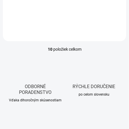
cena:
Jednotková
2,23 € / 1 ks
Do košíka
cena:
Do košíka
10
položiek celkom
O
v
l
á
d
a
c
ODBORNÉ
RÝCHLE DORUČENIE
i
PORADENSTVO
e
po celom slovensku
p
Vďaka dlhoročným skúsenostiam
r
v
k
y
v