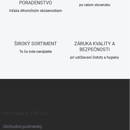
i
PORADENSTVO
e
po celom slovensku
p
Vďaka dlhoročným skúsenostiam
r
v
k
y
v
ŠIROKÝ SORTIMENT
ZÁRUKA KVALITY A
ý
BEZPEČNOSTI
p
To čo inde nenájdete
i
pri udržiavaní čistoty a hygieny
s
u
Z
á
p
ä
t
i
INFORMÁCIE PRE VÁS
e
Obchodné podmienky