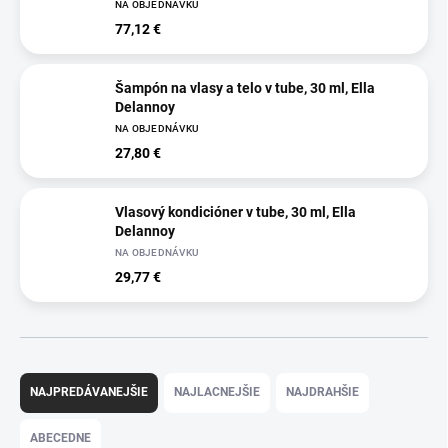
NA OBJEDNÁVKU
77,12 €
Šampón na vlasy a telo v tube, 30 ml, Ella
Delannoy
NA OBJEDNÁVKU
27,80 €
Vlasový kondicióner v tube, 30 ml, Ella
Delannoy
NA OBJEDNÁVKU
29,77 €
R
a
NAJPREDÁVANEJŠIE
NAJLACNEJŠIE
NAJDRAHŠIE
d
e
ABECEDNE