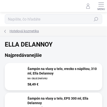
Prejsť
na
obsah
Hľadať
Hotelová kozmetika
ELLA DELANNOY
Najpredávanejšie
Šampón na vlasy a telo, vrecko s náplňou, 310
ml, Ella Delannoy
NA OBJEDNÁVKU
58,49 €
Šampón na vlasy a telo, EPS 300 ml, Ella
Delannoy