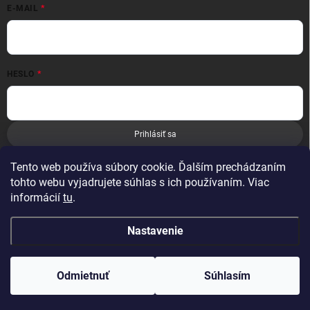
E-MAIL
HESLO
Prihlásiť sa
Nová registrácia
Zabudnuté heslo
Tento web používa súbory cookie. Ďalším prechádzaním
tohto webu vyjadrujete súhlas s ich používaním. Viac
informácií
tu
.
Nastavenie
Copyright 2026
Leoness
. Všetky práva vyhradené.
Odmietnuť
Súhlasím
Vytvoril Shoptet