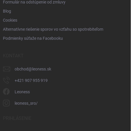
Formulár na odstúpenie od zmluvy
Blog
Cookies
Alternatívne riešenie sporov vo vzťahu so spotrebiteľom
Podmienky súťaže na Facebooku
KONTAKT
obchod
@
leoness.sk
+421 907 955 919
Leoness
leoness_sro/
PRIHLÁSENIE