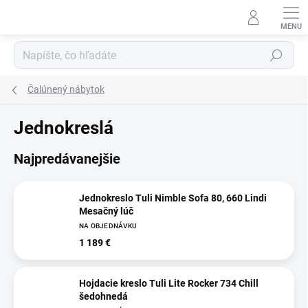
Prejsť
na
obsah
Hľadať
Čalúnený nábytok
Jednokreslá
Najpredávanejšie
Jednokreslo Tuli Nimble Sofa 80, 660 Lindi
Mesačný lúč
NA OBJEDNÁVKU
1 189 €
Hojdacie kreslo Tuli Lite Rocker 734 Chill
šedohnedá