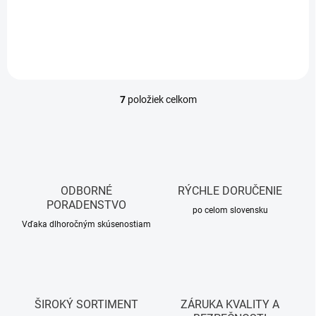
Do košíka
7
položiek celkom
O
v
l
á
d
a
c
ODBORNÉ
RÝCHLE DORUČENIE
i
PORADENSTVO
e
po celom slovensku
p
Vďaka dlhoročným skúsenostiam
r
v
k
y
v
ŠIROKÝ SORTIMENT
ZÁRUKA KVALITY A
ý