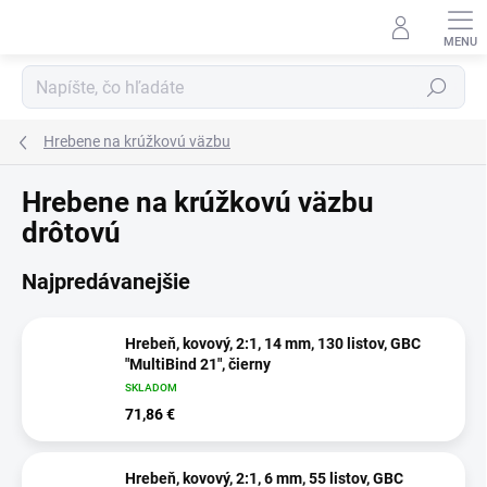
Prejsť
na
obsah
Hľadať
Hrebene na krúžkovú väzbu
Hrebene na krúžkovú väzbu
drôtovú
Najpredávanejšie
Hrebeň, kovový, 2:1, 14 mm, 130 listov, GBC
"MultiBind 21", čierny
SKLADOM
71,86 €
Hrebeň, kovový, 2:1, 6 mm, 55 listov, GBC