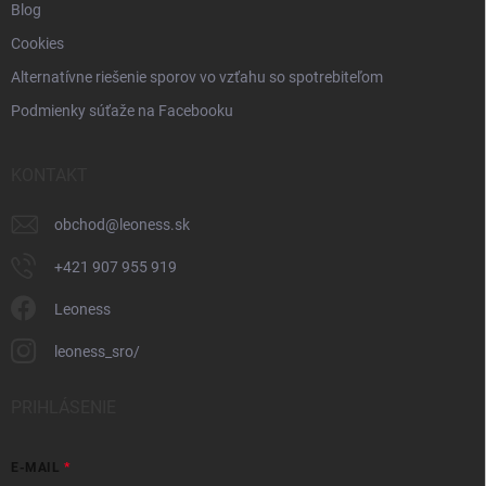
Blog
Cookies
Alternatívne riešenie sporov vo vzťahu so spotrebiteľom
Podmienky súťaže na Facebooku
KONTAKT
obchod
@
leoness.sk
+421 907 955 919
Leoness
leoness_sro/
PRIHLÁSENIE
E-MAIL