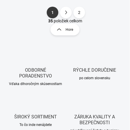
1
2
S
O
t
35
položiek celkom
v
r
Hore
l
á
á
n
d
k
a
o
c
i
v
e
a
p
ODBORNÉ
RÝCHLE DORUČENIE
n
r
PORADENSTVO
i
po celom slovensku
v
Vďaka dlhoročným skúsenostiam
e
k
y
v
ý
p
i
ŠIROKÝ SORTIMENT
ZÁRUKA KVALITY A
s
BEZPEČNOSTI
u
To čo inde nenájdete