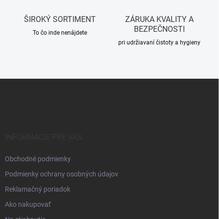
y
v
ŠIROKÝ SORTIMENT
ZÁRUKA KVALITY A
ý
BEZPEČNOSTI
p
To čo inde nenájdete
i
pri udržiavaní čistoty a hygieny
s
u
Z
á
p
ä
t
i
INFORMÁCIE PRE VÁS
e
Obchodné podmienky
Podmienky ochrany osobných údajov
Reklamačný poriadok
Ako nakupovať