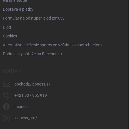
Na stiahnutie
Doprava a platby
Formulár na odstúpenie od zmluvy
Blog
Cookies
Alternatívne riešenie sporov vo vzťahu so spotrebiteľom
Podmienky súťaže na Facebooku
KONTAKT
obchod
@
leoness.sk
+421 907 955 919
Leoness
leoness_sro/