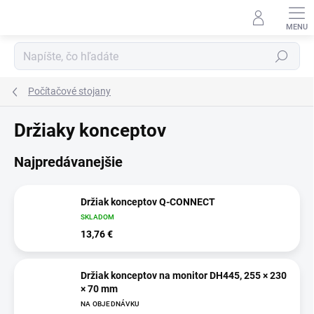
Prejsť
na
obsah
Hľadať
Počítačové stojany
Držiaky konceptov
Najpredávanejšie
Držiak konceptov Q-CONNECT
SKLADOM
13,76 €
Držiak konceptov na monitor DH445, 255 × 230
× 70 mm
NA OBJEDNÁVKU