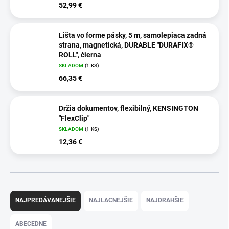
52,99 €
Lišta vo forme pásky, 5 m, samolepiaca zadná
strana, magnetická, DURABLE "DURAFIX®
ROLL", čierna
SKLADOM
(1 KS)
66,35 €
Držia dokumentov, flexibilný, KENSINGTON
"FlexClip"
SKLADOM
(1 KS)
12,36 €
R
a
NAJPREDÁVANEJŠIE
NAJLACNEJŠIE
NAJDRAHŠIE
d
e
ABECEDNE