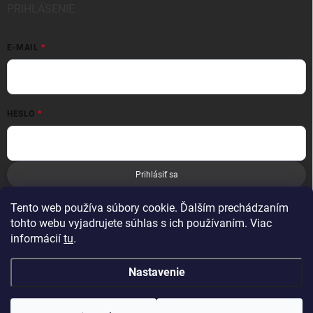
PRIHLÁSENIE
E-MAIL
HESLO
Prihlásiť sa
Nová registrácia
Zabudnuté heslo
Tento web používa súbory cookie. Ďalším prechádzaním
tohto webu vyjadrujete súhlas s ich používaním. Viac
informácií
tu
.
Nastavenie
Copyright 2026
Leoness
. Všetky práva vyhradené.